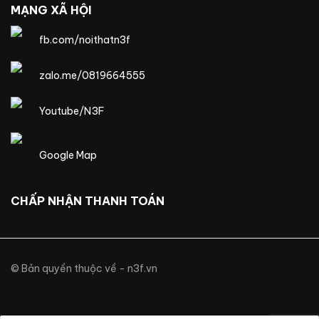
MẠNG XÃ HỘI
fb.com/noithatn3f
zalo.me/0819664555
Youtube/N3F
Google Map
CHẤP NHẬN THANH TOÁN
© Bản quyền thuộc về - n3f.vn