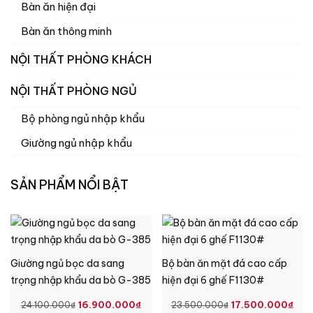
Bàn ăn hiện đại
Bàn ăn thông minh
NỘI THẤT PHÒNG KHÁCH
NỘI THẤT PHÒNG NGỦ
Bộ phòng ngủ nhập khẩu
Giường ngủ nhập khẩu
SẢN PHẨM NỔI BẬT
Giường ngủ bọc da sang
Bộ bàn ăn mặt đá cao cấp
trọng nhập khẩu da bò G-385
hiện đại 6 ghế F1130#
GIÁ
GIÁ
GIÁ
GI
16.900.000
₫
17.500.000
₫
24.100.000
₫
23.500.000
₫