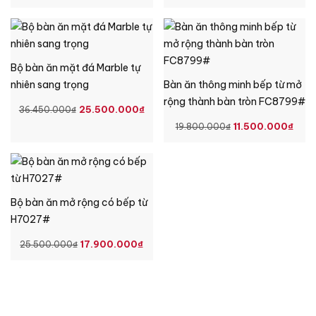
GỐC
HIỆN
GỐC
HIỆ
LÀ:
TẠI
LÀ:
TẠI
24.100.000₫.
LÀ:
23.500.000₫.
LÀ:
16.900.000₫.
17.
Bộ bàn ăn mặt đá Marble tự
nhiên sang trọng
Bàn ăn thông minh bếp từ mở
rộng thành bàn tròn FC8799#
GIÁ
GIÁ
25.500.000
₫
36.450.000
₫
GỐC
HIỆN
GIÁ
GIÁ
11.500.000
₫
19.800.000
₫
LÀ:
TẠI
GỐC
HIỆ
36.450.000₫.
LÀ:
LÀ:
TẠI
25.500.000₫.
19.800.000₫.
LÀ:
11.
Bộ bàn ăn mở rộng có bếp từ
H7027#
GIÁ
GIÁ
17.900.000
₫
25.500.000
₫
GỐC
HIỆN
LÀ:
TẠI
25.500.000₫.
LÀ:
17.900.000₫.