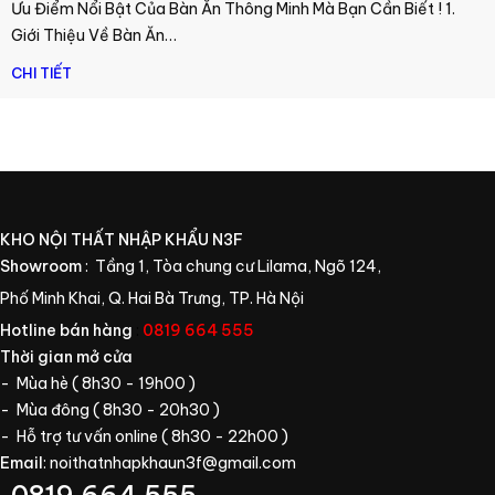
Ưu Điểm Nổi Bật Của Bàn Ăn Thông Minh Mà Bạn Cần Biết ! 1.
Giới Thiệu Về Bàn Ăn…
CHI TIẾT
KHO NỘI THẤT NHẬP KHẨU N3F
Showroom
: Tầng 1, Tòa chung cư Lilama, Ngõ 124,
Phố Minh Khai, Q. Hai Bà Trưng, TP. Hà Nội
Hotline bán hàng
:
0819 664 555
Thời gian mở cửa
- Mùa hè ( 8h30 - 19h00 )
- Mùa đông ( 8h30 - 20h30 )
- Hỗ trợ tư vấn online ( 8h30 - 22h00 )
Email
:
noithatnhapkhaun3f@gmail.com
0819 664 555