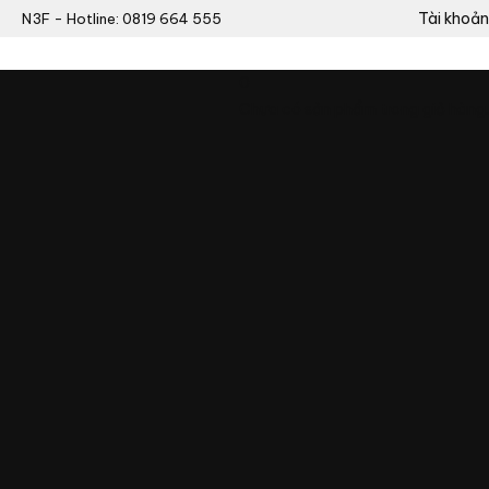
Tài khoản
N3F - Hotline: 0819 664 555
0
Chưa có sản phẩm trong giỏ hàng.