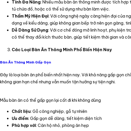
Tính Đa Năng
: Nhiều mẫu bàn ăn thông minh được tích hợp 
tủ chứa đồ, hoặc có thể sử dụng như bàn làm việc.
Thẩm Mỹ Hiện Đại
: Với công nghệ ngày càng hiện đại của ng
dạng về kiểu dáng, giúp không gian bếp trở nên gọn gàng, tin
Dễ Dàng Sử Dụng
: Với cơ chế đóng mở linh hoạt, phụ kiện t
có thể thay đổi kích thước bàn, giúp tiết kiệm thời gian và cô
Các Loại Bàn Ăn Thông Minh Phổ Biến Hiện Nay
Bàn Ăn Thông Minh Gấp Gọn
Đây là loại bàn ăn phổ biến nhất hiện nay. Với khả năng gấp gọn ch
không gian hạn chế nhưng vẫn muốn tận hưởng sự tiện nghi.
Mẫu bàn ăn có thể gấp gọn lại cất đi khi không dùng
Chất liệu
: Gỗ công nghiệp, gỗ tự nhiên
Ưu điểm
: Gấp gọn dễ dàng, tiết kiệm diện tích
Phù hợp với
: Căn hộ nhỏ, phòng ăn hẹp