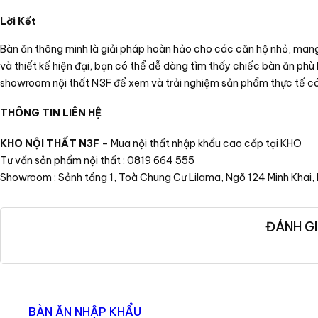
Lời Kết
Bàn ăn thông minh là giải pháp hoàn hảo cho các căn hộ nhỏ, mang 
và thiết kế hiện đại, bạn có thể dễ dàng tìm thấy chiếc bàn ăn ph
showroom nội thất N3F để xem và trải nghiệm sản phẩm thực tế có
THÔNG TIN LIÊN HỆ
KHO NỘI THẤT N3F
– Mua nội thất nhập khẩu cao cấp tại KHO
Tư vấn sản phẩm nội thất : 0819 664 555
Showroom : Sảnh tầng 1, Toà Chung Cư Lilama, Ngõ 124 Minh Khai, 
ĐÁNH GI
BÀN ĂN NHẬP KHẨU