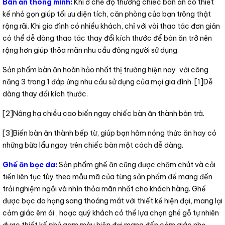
Bàn ăn thông minh
:
Khi ở chế độ thường chiếc bàn ăn có thiết
kế nhỏ gọn giúp tối ưu diện tích, căn phòng của bạn trông thật
rộng rãi. Khi gia đình có nhiều khách, chỉ với vài thao tác đơn giản
có thể dễ dàng thao tác thay đổi kích thước để bàn ăn trở nên
rộng hơn giúp thỏa mãn nhu cầu đông người sử dụng.
Sản phẩm bàn ăn hoàn hảo nhất thị trường hiện nay, với công
năng 3 trong 1 đáp ứng nhu cầu sử dụng của mọi gia đình. [1]Dễ
dàng thay đổi kích thước.
[2]Nâng hạ chiều cao biến ngay chiếc bàn ăn thành bàn trà.
[3]Biến bàn ăn thành bếp từ, giúp bạn hâm nóng thức ăn hay có
những bữa lẩu ngay trên chiếc bàn một cách dễ dàng.
Ghế ăn bọc da
:
Sản phẩm ghế ăn cũng được chăm chút và cải
tiến liên tục tùy theo mẫu mã của từng sản phẩm để mang đến
trải nghiệm ngồi và nhìn thỏa mãn nhất cho khách hàng. Ghế
được bọc da hạng sang thoáng mát với thiết kế hiện đại, mang lại
cảm giác êm ái , hoạc quý khách có thể lựa chọn ghé gỗ tự nhiên