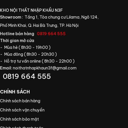
KHO NỘI THẤT NHẬP KHẨU N3F
Showroom
: Tầng 1, Tòa chung cư Lilama, Ngõ 124,
Phố Minh Khai, Q. Hai Bà Trưng, TP. Hà Nội
Hotline bán hàng
:
0819 664 555
Thời gian mở cửa
- Mùa hè ( 8h30 - 19h00 )
- Mùa đông ( 8h30 - 20h30 )
- Hỗ trợ tư vấn online ( 8h30 - 22h00 )
Email
:
noithatnhapkhaun3f@gmail.com
0819 664 555
CHÍNH SÁCH
Chính sách bán hàng
Chính sách vận chuyển
Chính sách bảo mật