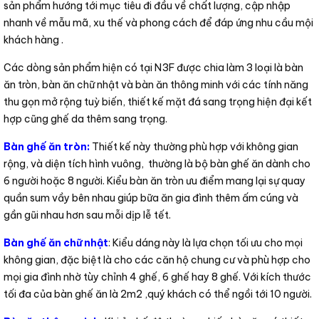
sản phẩm hướng tới mục tiêu đi đầu về chất lượng, cập nhập
nhanh về mẫu mã, xu thế và phong cách để đáp ứng nhu cầu mội
khách hàng .
Các dòng sản phẩm hiện có tại N3F được chia làm 3 loại là bàn
ăn tròn, bàn ăn chữ nhật và bàn ăn thông minh với các tính năng
thu gọn mở rộng tuỳ biến, thiết kế mặt đá sang trọng hiện đại kết
hợp cũng ghế da thêm sang trọng.
Bàn ghế ăn tròn
:
Thiết kế này thường phù hợp với không gian
rộng, và diện tích hình vuông, thường là bộ bàn ghế ăn dành cho
6 người hoặc 8 người. Kiểu bàn ăn tròn ưu điểm mang lại sự quay
quần sum vầy bên nhau giúp bữa ăn gia đình thêm ấm cúng và
gần gũi nhau hơn sau mỗi dịp lễ tết.
Bàn ghế ăn chữ nhậ
t
: Kiểu dáng này là lựa chọn tối ưu cho mọi
không gian, đặc biệt là cho các căn hộ chung cư và phù hợp cho
mọi gia đình nhờ tùy chỉnh 4 ghế, 6 ghế hay 8 ghế. Với kích thước
tối đa của bàn ghế ăn là 2m2 ,quý khách có thể ngồi tới 10 người.