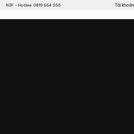
Tài khoản
N3F - Hotline: 0819 664 555
0
Chưa có sản phẩm trong giỏ hàng.