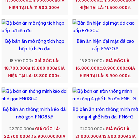
17.000.000₫.
11.900.000
₫
GIÁ
15.500.000₫.
11.500.000
₫
GIÁ
Nên chọn bàn ăn 4 ghế có giá cả hợp lý với túi tiền của bạn. Tuy
HIỆN TẠI LÀ: 11.900.000₫.
HIỆN TẠI LÀ: 11.500.000₫.
nhiên, không nên chọn quá rẻ vì có thể ảnh hưởng đến chất lượng
sản phẩm. Vì đôi lúc giá thành thấp sẽ tương ứng với chất lượng
hàng kém.
Bộ bàn ăn mở rộng tích hợp
Bàn ăn hiện đại mặt đá cao
bếp từ hiện đại
cấp FY630#
18.700.000
₫
GIÁ GỐC LÀ:
16.800.000
₫
GIÁ GỐC LÀ:
18.700.000₫.
13.800.000
₫
GIÁ
16.800.000₫.
8.900.000
₫
GIÁ
HIỆN TẠI LÀ: 13.800.000₫.
HIỆN TẠI LÀ: 8.900.000₫.
Bộ bàn ăn thông minh kéo dài
Bộ bàn ăn tròn thông minh mở
nhỏ gọn FN085#
rộng 4 ghế hiện đại FN6-G
22.700.000
₫
GIÁ GỐC LÀ:
21.000.000
₫
GIÁ GỐC LÀ:
22.700.000₫.
15.900.000
₫
GIÁ
21.000.000₫.
13.500.000
₫
GIÁ