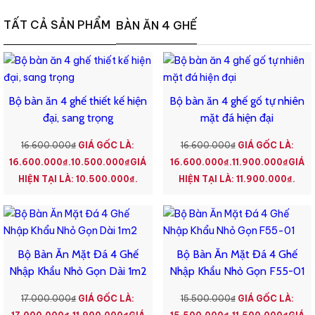
diện tích hiện có của phòng ăn.
TẤT CẢ SẢN PHẨM
BÀN ĂN 4 GHẾ
Kiểm tra độ bền:
Nên kiểm tra kỹ độ bền của bàn ăn 4 ghế trước khi mua. Bằng
cách kiểm tra kỹ thuật, và chất liệu sản phẩm. Xuất xứ cũng là
một yếu tố đánh giá chất lượng độ bền.
Bộ bàn ăn 4 ghế thiết kế hiện
Bộ bàn ăn 4 ghế gố tự nhiên
đại, sang trọng
mặt đá hiện đại
Với sản phẩm nội thất nhập khẩu ngày nay có nhiều phân khúc để
lựa chọn. Hàng thấp( xưởng nhỏ, gia công, hàng nhập khẩu giá rẻ
16.600.000
₫
GIÁ GỐC LÀ:
16.600.000
₫
GIÁ GỐC LÀ:
). Và hàng cao cấp ( công ty, nhà máy lớn có thương hiệu ) . Nhiều
16.600.000₫.
10.500.000
₫
GIÁ
16.600.000₫.
11.900.000
₫
GIÁ
khách hàng vẫn thường nhầm tưởng về hàng nhập khẩu. Ví dụ cứ
HIỆN TẠI LÀ: 10.500.000₫.
HIỆN TẠI LÀ: 11.900.000₫.
mẫu mã giống nhau thì chất lượng giống nhau. Đó là nhận định sai
về sản phẩm.
Tại nội thất N3F quý khách sẽ tìm được sản phẩm chất lượng.
Bộ Bàn Ăn Mặt Đá 4 Ghế
Bộ Bàn Ăn Mặt Đá 4 Ghế
Được nhập khẩu từ các đơn vị công ty sản xuất uy tín tại thị
Nhập Khẩu Nhỏ Gọn Dài 1m2
Nhập Khẩu Nhỏ Gọn F55-01
trường nước ngoài.
17.000.000
₫
GIÁ GỐC LÀ:
15.500.000
₫
GIÁ GỐC LÀ:
Kiểm tra giá cả: