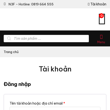
Tài khoản
N3F - Hotline: 0819 664 555
0
Tìm
kiếm
Menu
sản
phẩm
Trang chủ
Tài khoản
Đăng nhập
Tên tài khoản hoặc địa chỉ email
*