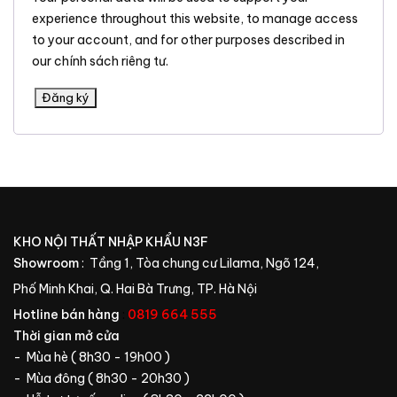
experience throughout this website, to manage access
to your account, and for other purposes described in
our
chính sách riêng tư
.
Đăng ký
KHO NỘI THẤT NHẬP KHẨU N3F
Showroom
: Tầng 1, Tòa chung cư Lilama, Ngõ 124,
Phố Minh Khai, Q. Hai Bà Trưng, TP. Hà Nội
Hotline bán hàng
:
0819 664 555
Thời gian mở cửa
- Mùa hè ( 8h30 - 19h00 )
- Mùa đông ( 8h30 - 20h30 )