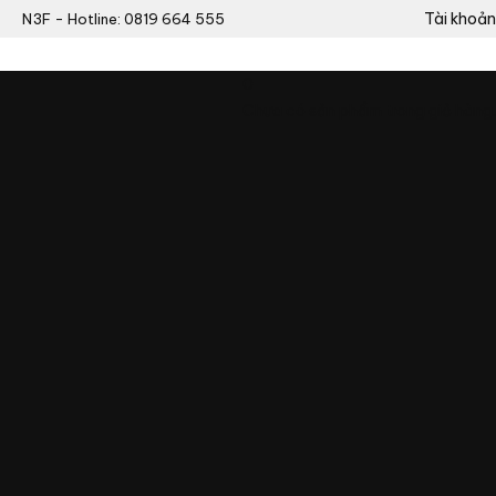
Tài khoản
N3F - Hotline: 0819 664 555
0
Chưa có sản phẩm trong giỏ hàng.