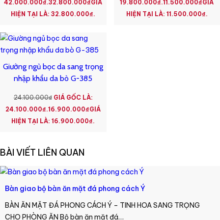
42.000.000₫.
32.800.000
₫
GIÁ
19.800.000₫.
11.500.000
₫
GIÁ
HIỆN TẠI LÀ: 32.800.000₫.
HIỆN TẠI LÀ: 11.500.000₫.
Giường ngủ bọc da sang trọng
nhập khẩu da bò G-385
24.100.000
₫
GIÁ GỐC LÀ:
24.100.000₫.
16.900.000
₫
GIÁ
HIỆN TẠI LÀ: 16.900.000₫.
BÀI VIẾT LIÊN QUAN
Bàn giao bộ bàn ăn mặt đá phong cách Ý
BÀN ĂN MẶT ĐÁ PHONG CÁCH Ý – TINH HOA SANG TRỌNG
CHO PHÒNG ĂN Bộ bàn ăn mặt đá…