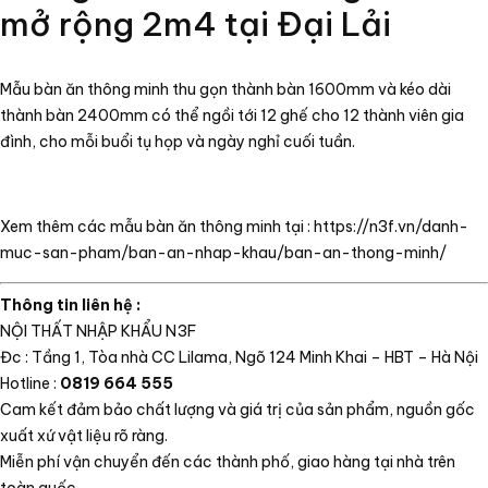
mở rộng 2m4 tại Đại Lải
Mẫu bàn ăn thông minh thu gọn thành bàn 1600mm và kéo dài
thành bàn 2400mm có thể ngồi tới 12 ghế cho 12 thành viên gia
đình, cho mỗi buổi tụ họp và ngày nghỉ cuối tuần.
Xem thêm các mẫu bàn ăn thông minh tại : https://n3f.vn/danh-
muc-san-pham/ban-an-nhap-khau/ban-an-thong-minh/
Thông tin liên hệ :
NỘI THẤT NHẬP KHẨU N3F
Đc : Tầng 1, Tòa nhà CC Lilama, Ngõ 124 Minh Khai – HBT – Hà Nội
Hotline :
0819 664 555
Cam kết đảm bảo chất lượng và giá trị của sản phẩm, nguồn gốc
xuất xứ vật liệu rõ ràng.
Miễn phí vận chuyển đến các thành phố, giao hàng tại nhà trên