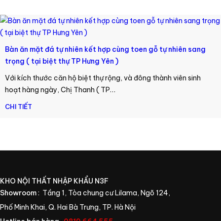
Bàn ăn mặt đá tự nhiên kết hợp cùng toen gỗ tự nhiên sang
trọng ( tại biệt thự TP Hưng Yên )
Với kích thước căn hộ biệt thự rộng, và đông thành viên sinh
hoạt hàng ngày, Chị Thanh ( TP…
CHI TIẾT
KHO NỘI THẤT NHẬP KHẨU N3F
Showroom
: Tầng 1, Tòa chung cư Lilama, Ngõ 124,
Phố Minh Khai, Q. Hai Bà Trưng, TP. Hà Nội