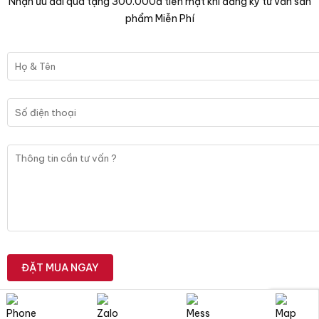
Nhận ưu đãi quà tặng 300.000đ tiền mặt khi đăng ký tư vấn sản
phẩm Miễn Phí
×
X