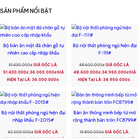
SẢN PHẨM NỔI BẬT
Bộ bàn ăn mặt đá chân gỗ tự
Bộ nội thất phòng ngủ hiện đại
nhiên cao cấp nhập khẩu
F-111#
51.430.000
₫
GIÁ GỐC LÀ:
48.600.000
₫
GIÁ GỐC LÀ:
51.430.000₫.
36.000.000
₫
GIÁ
48.600.000₫.
34.950.000
₫
GIÁ
HIỆN TẠI LÀ: 36.000.000₫.
HIỆN TẠI LÀ: 34.950.000₫.
Bộ nội thất phòng ngủ hiện đại
Bàn ăn thông minh bếp từ mở
nhập khẩu F-2015#
rộng thành bàn tròn FC8799#
42.000.000
₫
GIÁ GỐC LÀ:
19.800.000
₫
GIÁ GỐC LÀ: