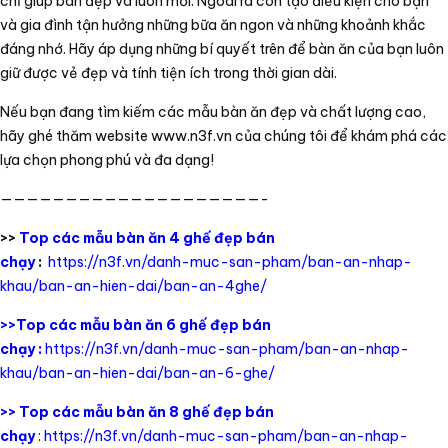
chỉ giúp bàn đẹp và luôn mới. Ngoài ra còn tạo điều kiện cho bạn
và gia đình tận hưởng những bữa ăn ngon và những khoảnh khắc
đáng nhớ. Hãy áp dụng những bí quyết trên để bàn ăn của bạn luôn
giữ được vẻ đẹp và tính tiện ích trong thời gian dài.
Nếu bạn đang tìm kiếm các mẫu bàn ăn đẹp và chất lượng cao,
hãy ghé thăm website www.n3f.vn của chúng tôi để khám phá các
lựa chọn phong phú và đa dạng!
————————————————————-
>>
Top các mẫu bàn ăn 4 ghế đẹp bán
chạy
:
https://n3f.vn/danh-muc-san-pham/ban-an-nhap-
khau/ban-an-hien-dai/ban-an-4ghe/
>>Top các mẫu bàn ăn 6 ghế đẹp bán
chạy :
https://n3f.vn/danh-muc-san-pham/ban-an-nhap-
khau/ban-an-hien-dai/ban-an-6-ghe/
>> Top các mẫu bàn ăn 8 ghế đẹp bán
chạy
:
https://n3f.vn/danh-muc-san-pham/ban-an-nhap-