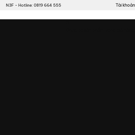
Tài khoản
N3F - Hotline: 0819 664 555
0
Chưa có sản phẩm trong giỏ hàng.