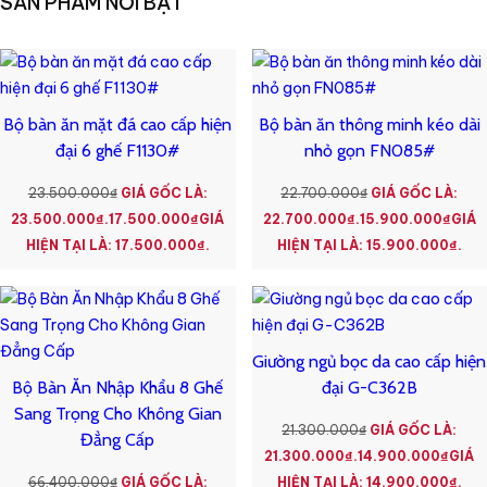
SẢN PHẨM NỔI BẬT
Bộ bàn ăn mặt đá cao cấp hiện
Bộ bàn ăn thông minh kéo dài
đại 6 ghế F1130#
nhỏ gọn FN085#
23.500.000
₫
GIÁ GỐC LÀ:
22.700.000
₫
GIÁ GỐC LÀ:
23.500.000₫.
17.500.000
₫
GIÁ
22.700.000₫.
15.900.000
₫
GIÁ
HIỆN TẠI LÀ: 17.500.000₫.
HIỆN TẠI LÀ: 15.900.000₫.
Giường ngủ bọc da cao cấp hiện
Bộ Bàn Ăn Nhập Khẩu 8 Ghế
đại G-C362B
Sang Trọng Cho Không Gian
21.300.000
₫
GIÁ GỐC LÀ:
Đẳng Cấp
21.300.000₫.
14.900.000
₫
GIÁ
66.400.000
₫
GIÁ GỐC LÀ:
HIỆN TẠI LÀ: 14.900.000₫.