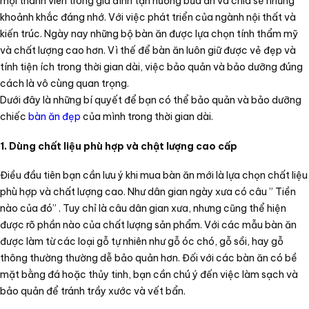
mọi thành viên trong gia đình tận hưởng bữa ăn và chia sẻ những
khoảnh khắc đáng nhớ. Với việc phát triển của ngành nội thất và
kiến trúc. Ngày nay những bộ bàn ăn được lựa chọn tính thẩm mỹ
và chất lượng cao hơn. Vì thế để bàn ăn luôn giữ được vẻ đẹp và
tính tiện ích trong thời gian dài, việc bảo quản và bảo dưỡng đúng
cách là vô cùng quan trọng.
Dưới đây là những bí quyết để bạn có thể bảo quản và bảo dưỡng
chiếc
bàn ăn đẹp
của mình trong thời gian dài.
1. Dùng chất liệu phù hợp và chật lượng cao cấp
Điều đầu tiên bạn cần lưu ý khi mua bàn ăn mới là lựa chọn chất liệu
phù hợp và chất lượng cao. Như dân gian ngày xưa có câu ” Tiền
nào của đó” . Tuy chỉ là câu dân gian xưa, nhưng cũng thể hiện
được rõ phần nào của chất lượng sản phẩm. Với các mẫu bàn ăn
được làm từ các loại gỗ tự nhiên như gỗ óc chó, gỗ sồi, hay gỗ
thông thường thường dễ bảo quản hơn. Đối với các bàn ăn có bề
mặt bằng đá hoặc thủy tinh, bạn cần chú ý đến việc làm sạch và
bảo quản để tránh trầy xước và vết bẩn.