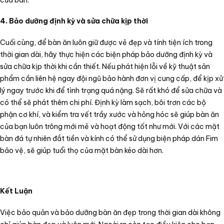
4. Bảo dưỡng định kỳ và sửa chữa kịp thời
Cuối cùng, để bàn ăn luôn giữ được vẻ đẹp và tính tiện ích trong
thời gian dài, hãy thực hiện các biện pháp bảo dưỡng định kỳ và
sửa chữa kịp thời khi cần thiết. Nếu phát hiện lỗi về kỹ thuật sản
phẩm cần liên hệ ngay đội ngũ bảo hành đơn vị cung cấp, để kịp xử
lý ngay trước khi để tình trạng quá nặng. Sẽ rất khó để sửa chữa và
có thể sẽ phát thêm chi phí. Định kỳ làm sạch, bôi trơn các bộ
phận cơ khí, và kiểm tra vết trầy xước và hỏng hóc sẽ giúp bàn ăn
của bạn luôn trông mới mẻ và hoạt động tốt như mới. Với các mặt
bàn đá tự nhiên đắt tiền và kính có thể sử dụng biện pháp dán Fim
bảo vệ, sẽ giúp tuổi thọ của mặt bàn kéo dài hơn.
Kết Luận
Việc bảo quản và bảo dưỡng bàn ăn đẹp trong thời gian dài không