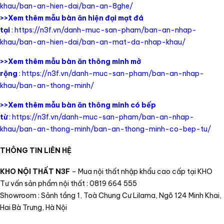
khau/ban-an-hien-dai/ban-an-8ghe/
>>Xem thêm mẫu bàn ăn hiện đại mạt đá
tại
:
https://n3f.vn/danh-muc-san-pham/ban-an-nhap-
khau/ban-an-hien-dai/ban-an-mat-da-nhap-khau/
>>Xem thêm mẫu bàn ăn thông minh mở
rộng
:
https://n3f.vn/danh-muc-san-pham/ban-an-nhap-
khau/ban-an-thong-minh/
>>Xem thêm mẫu bàn ăn thông minh có bếp
từ
:
https://n3f.vn/danh-muc-san-pham/ban-an-nhap-
khau/ban-an-thong-minh/ban-an-thong-minh-co-bep-tu/
THÔNG TIN LIÊN HỆ
KHO NỘI THẤT N3F
– Mua nội thất nhập khẩu cao cấp tại KHO
Tư vấn sản phẩm nội thất : 0819 664 555
Showroom : Sảnh tầng 1, Toà Chung Cư Lilama, Ngõ 124 Minh Khai,
Hai Bà Trưng, Hà Nội