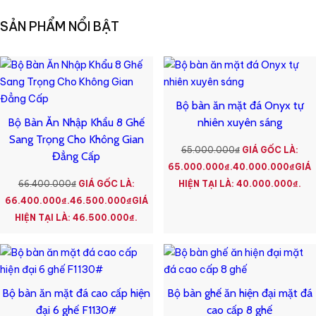
SẢN PHẨM NỔI BẬT
Bộ bàn ăn mặt đá Onyx tự
Bộ Bàn Ăn Nhập Khẩu 8 Ghế
nhiên xuyên sáng
Sang Trọng Cho Không Gian
65.000.000
₫
GIÁ GỐC LÀ:
Đẳng Cấp
65.000.000₫.
40.000.000
₫
GIÁ
66.400.000
₫
GIÁ GỐC LÀ:
HIỆN TẠI LÀ: 40.000.000₫.
66.400.000₫.
46.500.000
₫
GIÁ
HIỆN TẠI LÀ: 46.500.000₫.
Bộ bàn ăn mặt đá cao cấp hiện
Bộ bàn ghế ăn hiện đại mặt đá
đại 6 ghế F1130#
cao cấp 8 ghế