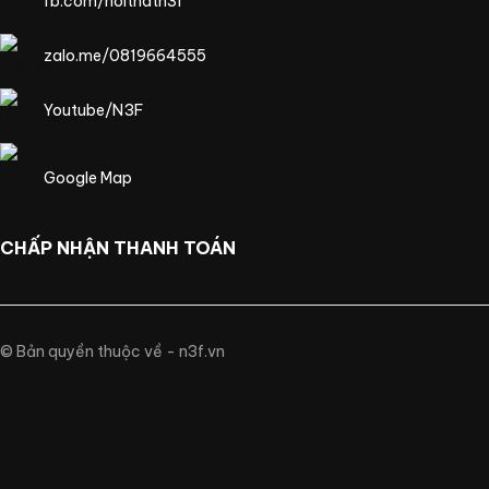
fb.com/noithatn3f
zalo.me/0819664555
Youtube/N3F
Google Map
CHẤP NHẬN THANH TOÁN
© Bản quyền thuộc về - n3f.vn