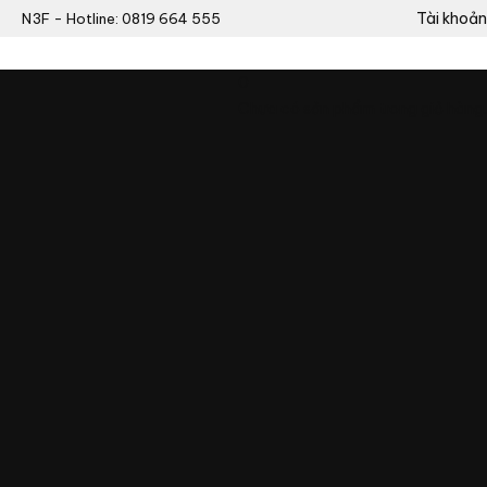
Tài khoản
N3F - Hotline: 0819 664 555
0
Chưa có sản phẩm trong giỏ hàng.