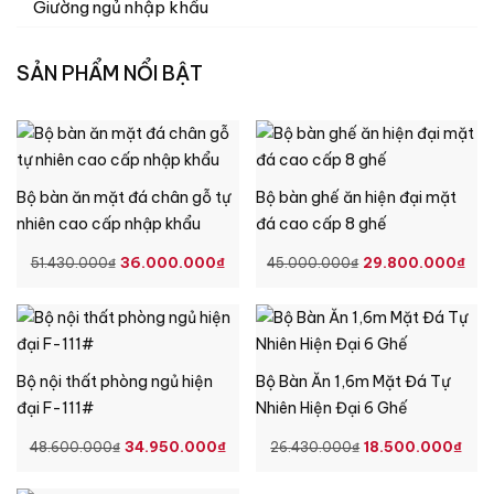
Giường ngủ nhập khẩu
SẢN PHẨM NỔI BẬT
Bộ bàn ăn mặt đá chân gỗ tự
Bộ bàn ghế ăn hiện đại mặt
nhiên cao cấp nhập khẩu
đá cao cấp 8 ghế
GIÁ
GIÁ
GIÁ
GI
36.000.000
₫
29.800.000
₫
51.430.000
₫
45.000.000
₫
GỐC
HIỆN
GỐC
HI
LÀ:
TẠI
LÀ:
TẠ
51.430.000₫.
LÀ:
45.000.000₫.
LÀ
36.000.000₫.
29
Bộ nội thất phòng ngủ hiện
Bộ Bàn Ăn 1,6m Mặt Đá Tự
đại F-111#
Nhiên Hiện Đại 6 Ghế
GIÁ
GIÁ
GIÁ
GI
34.950.000
₫
18.500.000
₫
48.600.000
₫
26.430.000
₫
GỐC
HIỆN
GỐC
HIỆ