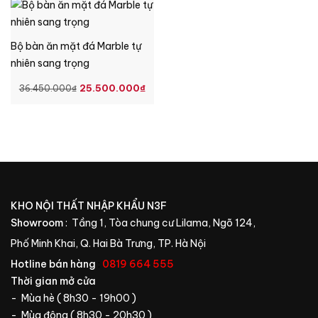
LÀ:
TẠI
LÀ:
TẠI
48.600.000₫.
LÀ:
26.430.000₫.
LÀ:
34.950.000₫.
18.
Bộ bàn ăn mặt đá Marble tự
nhiên sang trọng
GIÁ
GIÁ
25.500.000
₫
36.450.000
₫
GỐC
HIỆN
LÀ:
TẠI
36.450.000₫.
LÀ:
25.500.000₫.
KHO NỘI THẤT NHẬP KHẨU N3F
Showroom
: Tầng 1, Tòa chung cư Lilama, Ngõ 124,
Phố Minh Khai, Q. Hai Bà Trưng, TP. Hà Nội
Hotline bán hàng
:
0819 664 555
Thời gian mở cửa
- Mùa hè ( 8h30 - 19h00 )
- Mùa đông ( 8h30 - 20h30 )