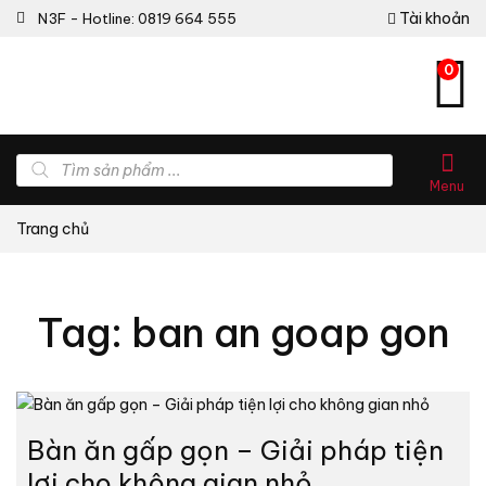
Tài khoản
N3F - Hotline: 0819 664 555
0
Tìm
kiếm
Menu
sản
phẩm
Trang chủ
Tag: ban an goap gon
Bàn ăn gấp gọn – Giải pháp tiện
lợi cho không gian nhỏ