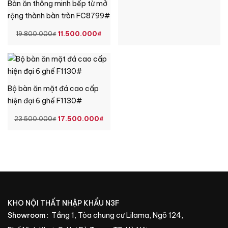
GỐC
HIỆ
Bàn ăn thông minh bếp từ mở
LÀ:
TẠI
rộng thành bàn tròn FC8799#
16.800.000₫.
LÀ:
GIÁ
GIÁ
11.500.000
₫
19.800.000
₫
8.9
GỐC
HIỆN
LÀ:
TẠI
19.800.000₫.
LÀ:
11.500.000₫.
Bộ bàn ăn mặt đá cao cấp
hiện đại 6 ghế F1130#
GIÁ
GIÁ
17.500.000
₫
23.500.000
₫
GỐC
HIỆN
LÀ:
TẠI
23.500.000₫.
LÀ:
17.500.000₫.
KHO NỘI THẤT NHẬP KHẨU N3F
Showroom
: Tầng 1, Tòa chung cư Lilama, Ngõ 124,