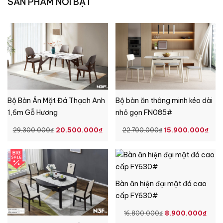
SẢN PHẨM NỔI BẬT
Bộ Bàn Ăn Mặt Đá Thạch Anh
Bộ bàn ăn thông minh kéo dài
1,6m Gỗ Hương
nhỏ gọn FN085#
GIÁ
GIÁ
GIÁ
GI
20.500.000
₫
15.900.000
₫
29.300.000
₫
22.700.000
₫
GỐC
HIỆN
GỐC
HIỆ
LÀ:
TẠI
LÀ:
TẠI
29.300.000₫.
LÀ:
22.700.000₫.
LÀ:
20.500.000₫.
15.
Bàn ăn hiện đại mặt đá cao
cấp FY630#
GIÁ
GIÁ
8.900.000
₫
16.800.000
₫