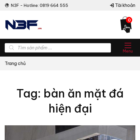
Tài khoản
N3F - Hotline: 0819 664 555
0
Tìm
kiếm
Menu
sản
phẩm
Trang chủ
Tag: bàn ăn mặt đá
hiện đại