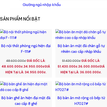
Giường ngủ nhập khẩu
SẢN PHẨM NỔI BẬT
Bộ nội thất phòng ngủ hiện đại
Bộ bàn ăn mặt đá chân gỗ tự
F-111#
nhiên cao cấp nhập khẩu
48.600.000
₫
GIÁ GỐC LÀ:
51.430.000
₫
GIÁ GỐC LÀ:
48.600.000₫.
34.950.000
₫
GIÁ
51.430.000₫.
36.000.000
₫
GIÁ
HIỆN TẠI LÀ: 34.950.000₫.
HIỆN TẠI LÀ: 36.000.000₫.
Bộ bàn ghế ăn hiện đại mặt đá
Bộ bàn ăn mở rộng có bếp từ
cao cấp 8 ghế
H7027#