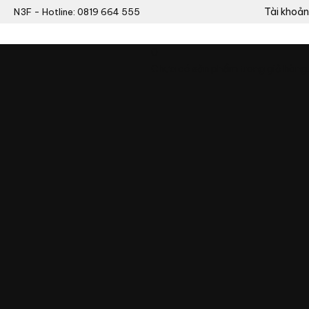
Tài khoản
N3F - Hotline: 0819 664 555
0
Chưa có sản phẩm trong giỏ hàng.