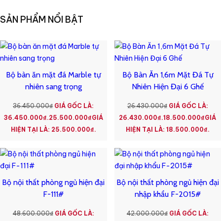
SẢN PHẨM NỔI BẬT
Bộ bàn ăn mặt đá Marble tự
Bộ Bàn Ăn 1,6m Mặt Đá Tự
nhiên sang trọng
Nhiên Hiện Đại 6 Ghế
36.450.000
₫
GIÁ GỐC LÀ:
26.430.000
₫
GIÁ GỐC LÀ:
36.450.000₫.
25.500.000
₫
GIÁ
26.430.000₫.
18.500.000
₫
GIÁ
HIỆN TẠI LÀ: 25.500.000₫.
HIỆN TẠI LÀ: 18.500.000₫.
Bộ nội thất phòng ngủ hiện đại
Bộ nội thất phòng ngủ hiện đại
F-111#
nhập khẩu F-2015#
48.600.000
₫
GIÁ GỐC LÀ:
42.000.000
₫
GIÁ GỐC LÀ: