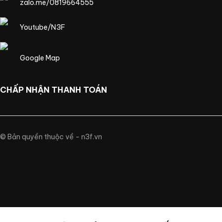
zalo.me/0819664555
Youtube/N3F
Google Map
CHẤP NHẬN THANH TOÁN
© Bản quyền thuộc về - n3f.vn