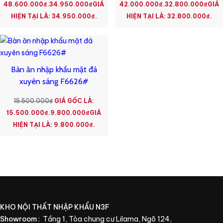
48.600.000₫.
34.950.000
₫
GIÁ
42.000.000₫.
32.800.000
₫
GIÁ
HIỆN TẠI LÀ: 34.950.000₫.
HIỆN TẠI LÀ: 32.800.000₫.
Bàn ăn nhập khẩu mặt đá
xuyên sáng F6626#
15.500.000
₫
GIÁ GỐC LÀ:
15.500.000₫.
9.800.000
₫
GIÁ
HIỆN TẠI LÀ: 9.800.000₫.
KHO NỘI THẤT NHẬP KHẨU N3F
Showroom
: Tầng 1, Tòa chung cư Lilama, Ngõ 124,