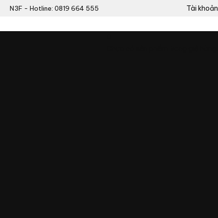
Tài khoản
N3F - Hotline: 0819 664 555
0
Chưa có sản phẩm trong giỏ hàng.