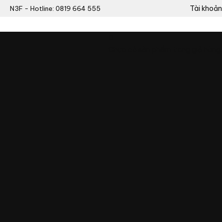
Tài khoản
N3F - Hotline: 0819 664 555
0
Chưa có sản phẩm trong giỏ hàng.