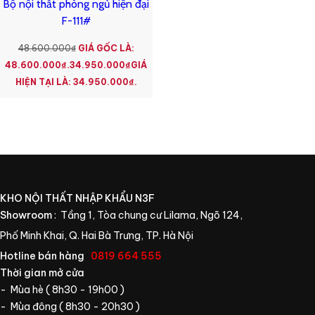
Bộ nội thất phòng ngủ hiện đại
F-111#
48.600.000
₫
GIÁ GỐC LÀ:
48.600.000₫.
34.950.000
₫
GIÁ
HIỆN TẠI LÀ: 34.950.000₫.
KHO NỘI THẤT NHẬP KHẨU N3F
Showroom
: Tầng 1, Tòa chung cư Lilama, Ngõ 124,
Phố Minh Khai, Q. Hai Bà Trưng, TP. Hà Nội
Hotline bán hàng
:
0819 664 555
Thời gian mở cửa
- Mùa hè ( 8h30 - 19h00 )
- Mùa đông ( 8h30 - 20h30 )