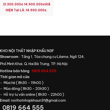
21.300.000₫.
14.900.000
₫
GIÁ
HIỆN TẠI LÀ: 14.900.000₫.
KHO NỘI THẤT NHẬP KHẨU N3F
Showroom
: Tầng 1, Tòa chung cư Lilama, Ngõ 124,
Phố Minh Khai, Q. Hai Bà Trưng, TP. Hà Nội
Hotline bán hàng
:
0819 664 555
Thời gian mở cửa
- Mùa hè ( 8h30 - 19h00 )
- Mùa đông ( 8h30 - 20h30 )
- Hỗ trợ tư vấn online ( 8h30 - 22h00 )
Email
:
noithatnhapkhaun3f@gmail.com
0819 664 555