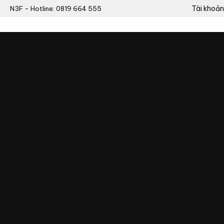
Tài khoản
N3F - Hotline: 0819 664 555
0
Chưa có sản phẩm trong giỏ hàng.