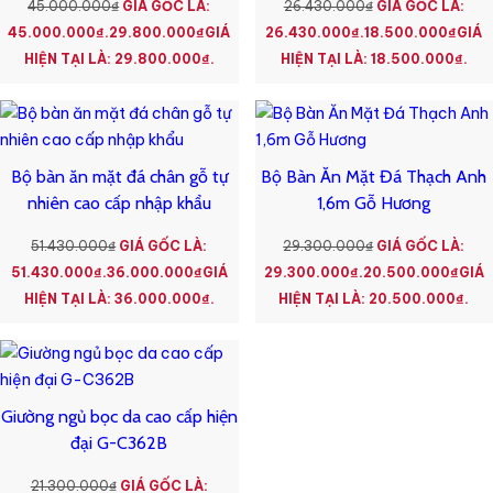
45.000.000
₫
GIÁ GỐC LÀ:
26.430.000
₫
GIÁ GỐC LÀ:
45.000.000₫.
29.800.000
₫
GIÁ
26.430.000₫.
18.500.000
₫
GIÁ
HIỆN TẠI LÀ: 29.800.000₫.
HIỆN TẠI LÀ: 18.500.000₫.
Bộ bàn ăn mặt đá chân gỗ tự
Bộ Bàn Ăn Mặt Đá Thạch Anh
nhiên cao cấp nhập khẩu
1,6m Gỗ Hương
51.430.000
₫
GIÁ GỐC LÀ:
29.300.000
₫
GIÁ GỐC LÀ:
51.430.000₫.
36.000.000
₫
GIÁ
29.300.000₫.
20.500.000
₫
GIÁ
HIỆN TẠI LÀ: 36.000.000₫.
HIỆN TẠI LÀ: 20.500.000₫.
Giường ngủ bọc da cao cấp hiện
đại G-C362B
21.300.000
₫
GIÁ GỐC LÀ: