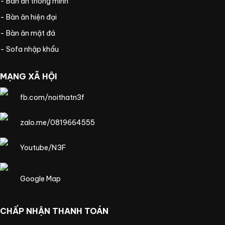
- Bàn ăn thông minh
- Bàn ăn hiện đại
- Bàn ăn mặt đá
- Sofa nhập khẩu
MẠNG XÃ HỘI
fb.com/noithatn3f
zalo.me/0819664555
Youtube/N3F
Google Map
CHẤP NHẬN THANH TOÁN