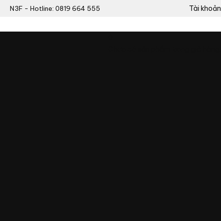
Tài khoản
N3F - Hotline: 0819 664 555
0
Chưa có sản phẩm trong giỏ hàng.