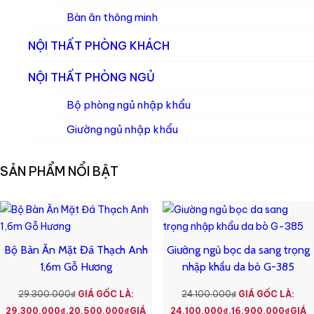
Bàn ăn thông minh
NỘI THẤT PHÒNG KHÁCH
NỘI THẤT PHÒNG NGỦ
Bộ phòng ngủ nhập khẩu
Giường ngủ nhập khẩu
SẢN PHẨM NỔI BẬT
Bộ Bàn Ăn Mặt Đá Thạch Anh
Giường ngủ bọc da sang trọng
1,6m Gỗ Hương
nhập khẩu da bò G-385
29.300.000
₫
GIÁ GỐC LÀ:
24.100.000
₫
GIÁ GỐC LÀ:
29.300.000₫.
20.500.000
₫
GIÁ
24.100.000₫.
16.900.000
₫
GIÁ