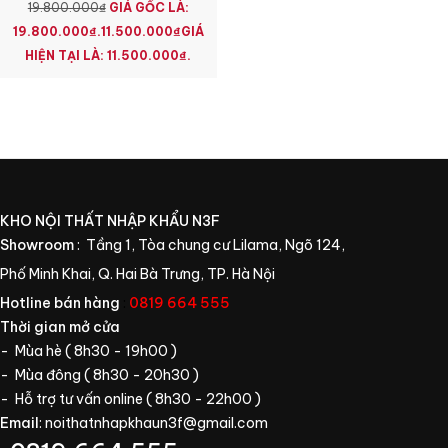
19.800.000
₫
GIÁ GỐC LÀ:
19.800.000₫.
11.500.000
₫
GIÁ
HIỆN TẠI LÀ: 11.500.000₫.
KHO NỘI THẤT NHẬP KHẨU N3F
Showroom
: Tầng 1, Tòa chung cư Lilama, Ngõ 124,
Phố Minh Khai, Q. Hai Bà Trưng, TP. Hà Nội
Hotline bán hàng
:
0819 664 555
Thời gian mở cửa
- Mùa hè ( 8h30 - 19h00 )
- Mùa đông ( 8h30 - 20h30 )
- Hỗ trợ tư vấn online ( 8h30 - 22h00 )
Email
:
noithatnhapkhaun3f@gmail.com