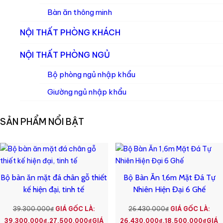
Bàn ăn thông minh
NỘI THẤT PHÒNG KHÁCH
NỘI THẤT PHÒNG NGỦ
Bộ phòng ngủ nhập khẩu
Giường ngủ nhập khẩu
SẢN PHẨM NỔI BẬT
Bộ bàn ăn mặt đá chân gỗ thiết
Bộ Bàn Ăn 1,6m Mặt Đá Tự
kế hiện đại, tinh tế
Nhiên Hiện Đại 6 Ghế
39.300.000
₫
GIÁ GỐC LÀ:
26.430.000
₫
GIÁ GỐC LÀ:
39.300.000₫.
27.500.000
₫
GIÁ
26.430.000₫.
18.500.000
₫
GIÁ