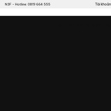
Tài khoản
N3F - Hotline: 0819 664 555
0
Chưa có sản phẩm trong giỏ hàng.