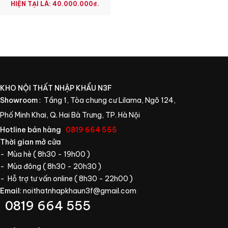
HIỆN TẠI LÀ: 40.000.000₫.
KHO NỘI THẤT NHẬP KHẨU N3F
Showroom
: Tầng 1, Tòa chung cư Lilama, Ngõ 124,
Phố Minh Khai, Q. Hai Bà Trưng, TP. Hà Nội
Hotline bán hàng
:
0819 664 555
Thời gian mở cửa
- Mùa hè ( 8h30 - 19h00 )
- Mùa đông ( 8h30 - 20h30 )
- Hỗ trợ tư vấn online ( 8h30 - 22h00 )
Email
:
noithatnhapkhaun3f@gmail.com
0819 664 555