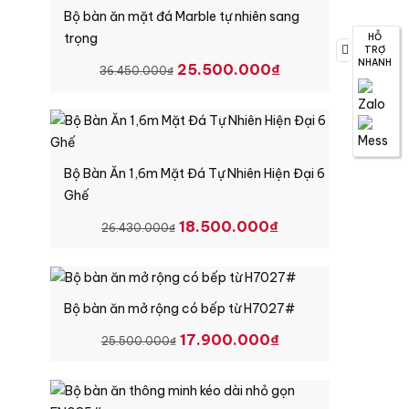
Bộ bàn ăn mặt đá Marble tự nhiên sang
trọng
HỖ
TRỢ
NHANH
GIÁ
GIÁ
25.500.000
₫
36.450.000
₫
GỐC
HIỆN
LÀ:
TẠI
36.450.000₫.
LÀ:
25.500.000₫.
Bộ Bàn Ăn 1,6m Mặt Đá Tự Nhiên Hiện Đại 6
Ghế
GIÁ
GIÁ
18.500.000
₫
26.430.000
₫
GỐC
HIỆN
LÀ:
TẠI
26.430.000₫.
LÀ:
Bộ bàn ăn mở rộng có bếp từ H7027#
18.500.000₫.
GIÁ
GIÁ
17.900.000
₫
25.500.000
₫
GỐC
HIỆN
LÀ:
TẠI
25.500.000₫.
LÀ: