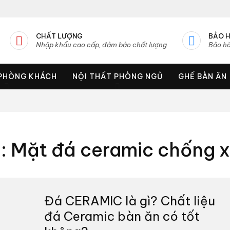
CHẤT LƯỢNG
BẢO 
Nhập khẩu cao cấp, đảm bảo chất lượng
Bảo hà
 PHÒNG KHÁCH
NỘI THẤT PHÒNG NGỦ
GHẾ BÀN ĂN
: Mặt đá ceramic chống 
Đá CERAMIC là gì? Chất liệu
đá Ceramic bàn ăn có tốt