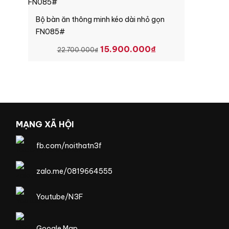
17.900.000₫.
Bộ bàn ăn thông minh kéo dài nhỏ gọn
FN085#
GIÁ
GIÁ
15.900.000
₫
22.700.000
₫
GỐC
HIỆN
LÀ:
TẠI
22.700.000₫.
LÀ:
15.900.000₫.
MẠNG XÃ HỘI
fb.com/noithatn3f
zalo.me/0819664555
Youtube/N3F
Google Map