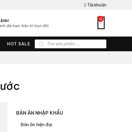
Tài khoản
0
HÀNH
nh dài hạn, bảo trì trọn đời
Tìm
HOT SALE
kiếm
sản
phẩm
xước
BÀN ĂN NHẬP KHẨU
Bàn ăn hiện đại