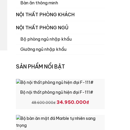
Bàn ăn thông minh
NỘI THẤT PHÒNG KHÁCH
NỘI THẤT PHÒNG NGỦ
Bộ phòng ngủ nhập khẩu
Giường ngủ nhập khẩu
SẢN PHẨM NỔI BẬT
Bộ nội thất phòng ngủ hiện đại F-111#
GIÁ
GIÁ
34.950.000
₫
48.600.000
₫
GỐC
HIỆN
LÀ:
TẠI
48.600.000₫.
LÀ:
34.950.000₫.