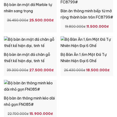
Bộ bàn ăn mặt đá Marble tự
nhiên sang trọng
Bàn ăn thông minh bếp từ mở
rộng thành bàn tròn FC8799#
GIÁ
GIÁ
25.500.000
₫
36.450.000
₫
GỐC
HIỆN
GIÁ
GIÁ
11.500.000
₫
19.800.000
₫
LÀ:
TẠI
GỐC
HIỆ
36.450.000₫.
LÀ:
LÀ:
TẠI
25.500.000₫.
19.800.000₫.
LÀ:
11.
Bộ bàn ăn mặt đá chân gỗ
Bộ Bàn Ăn 1,6m Mặt Đá Tự
thiết kế hiện đại, tinh tế
Nhiên Hiện Đại 6 Ghế
GIÁ
GIÁ
GIÁ
GI
27.500.000
₫
18.500.000
₫
39.300.000
₫
26.430.000
₫
GỐC
HIỆN
GỐC
HIỆ
LÀ:
TẠI
LÀ:
TẠI
39.300.000₫.
LÀ:
26.430.000₫.
LÀ:
27.500.000₫.
18.
Bộ bàn ăn thông minh kéo dài
nhỏ gọn FN085#
GIÁ
GIÁ
15.900.000
₫
22.700.000
₫