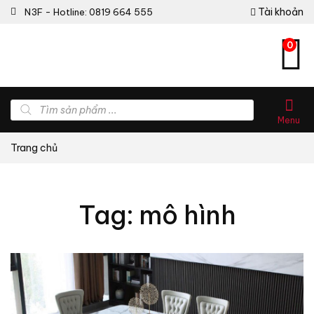
Tài khoản
N3F - Hotline: 0819 664 555
0
Tìm
kiếm
Menu
sản
phẩm
Trang chủ
Tag: mô hình