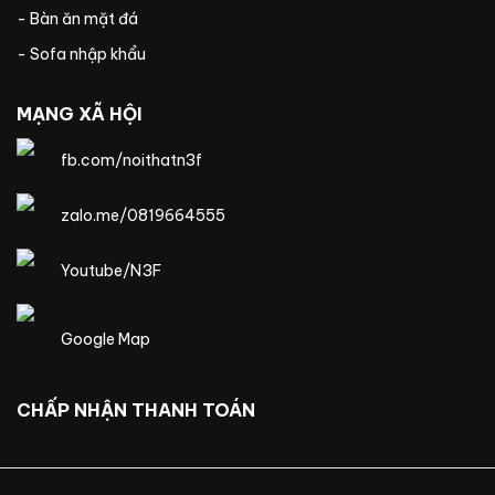
- Bàn ăn mặt đá
- Sofa nhập khẩu
MẠNG XÃ HỘI
fb.com/noithatn3f
zalo.me/0819664555
Youtube/N3F
Google Map
CHẤP NHẬN THANH TOÁN