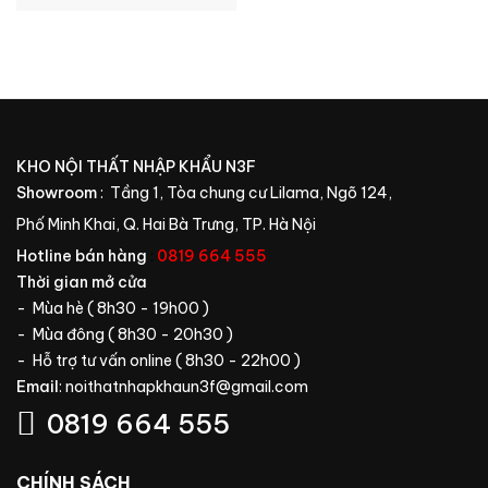
GỐC
HIỆN
LÀ:
TẠI
22.700.000₫.
LÀ:
15.900.000₫.
KHO NỘI THẤT NHẬP KHẨU N3F
Showroom
: Tầng 1, Tòa chung cư Lilama, Ngõ 124,
Phố Minh Khai, Q. Hai Bà Trưng, TP. Hà Nội
Hotline bán hàng
:
0819 664 555
Thời gian mở cửa
- Mùa hè ( 8h30 - 19h00 )
- Mùa đông ( 8h30 - 20h30 )
- Hỗ trợ tư vấn online ( 8h30 - 22h00 )
Email
:
noithatnhapkhaun3f@gmail.com
0819 664 555
CHÍNH SÁCH