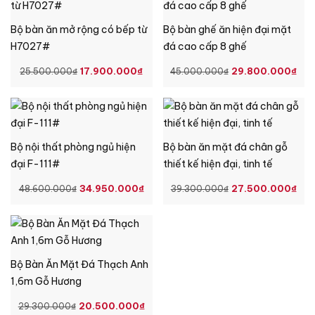
Bộ bàn ăn mở rộng có bếp từ
Bộ bàn ghế ăn hiện đại mặt
H7027#
đá cao cấp 8 ghế
GIÁ
GIÁ
GIÁ
GI
17.900.000
₫
29.800.000
₫
25.500.000
₫
45.000.000
₫
GỐC
HIỆN
GỐC
HI
LÀ:
TẠI
LÀ:
TẠ
25.500.000₫.
LÀ:
45.000.000₫.
LÀ
17.900.000₫.
29
Bộ nội thất phòng ngủ hiện
Bộ bàn ăn mặt đá chân gỗ
đại F-111#
thiết kế hiện đại, tinh tế
GIÁ
GIÁ
GIÁ
GI
34.950.000
₫
27.500.000
₫
48.600.000
₫
39.300.000
₫
GỐC
HIỆN
GỐC
HI
LÀ:
TẠI
LÀ:
TẠ
48.600.000₫.
LÀ:
39.300.000₫.
LÀ:
34.950.000₫.
27
Bộ Bàn Ăn Mặt Đá Thạch Anh
1,6m Gỗ Hương
GIÁ
GIÁ
20.500.000
₫
29.300.000
₫