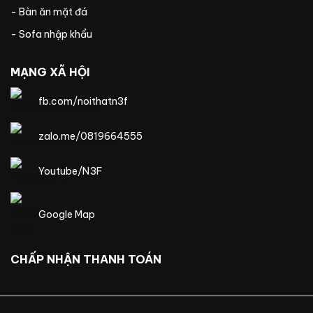
- Bàn ăn mặt đá
- Sofa nhập khẩu
MẠNG XÃ HỘI
fb.com/noithatn3f
zalo.me/0819664555
Youtube/N3F
Google Map
CHẤP NHẬN THANH TOÁN