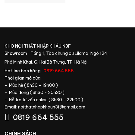
GỐC
HIỆN
LÀ:
TẠI
29.300.000₫.
LÀ:
20.500.000₫.
KHO NỘI THẤT NHẬP KHẨU N3F
Showroom
: Tầng 1, Tòa chung cư Lilama, Ngõ 124,
Phố Minh Khai, Q. Hai Bà Trưng, TP. Hà Nội
Hotline bán hàng
:
0819 664 555
Thời gian mở cửa
- Mùa hè ( 8h30 - 19h00 )
- Mùa đông ( 8h30 - 20h30 )
- Hỗ trợ tư vấn online ( 8h30 - 22h00 )
Email
:
noithatnhapkhaun3f@gmail.com
0819 664 555
CHÍNH SÁCH