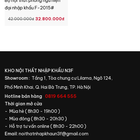
Bộ nội thất phòng ngủ hiện
đại nhập khẩu F-2015#
GIÁ
GIÁ
32.800.000
₫
42.000.000
₫
GỐC
HIỆN
LÀ:
TẠI
42.000.000₫.
LÀ:
32.800.000₫.
KHO NỘI THẤT NHẬP KHẨU N3F
Showroom
: Tầng 1, Tòa chung cư Lilama, Ngõ 124,
Phố Minh Khai, Q. Hai Bà Trưng, TP. Hà Nội
Hotline bán hàng
:
0819 664 555
Thời gian mở cửa
- Mùa hè ( 8h30 - 19h00 )
- Mùa đông ( 8h30 - 20h30 )
- Hỗ trợ tư vấn online ( 8h30 - 22h00 )
Email
:
noithatnhapkhaun3f@gmail.com