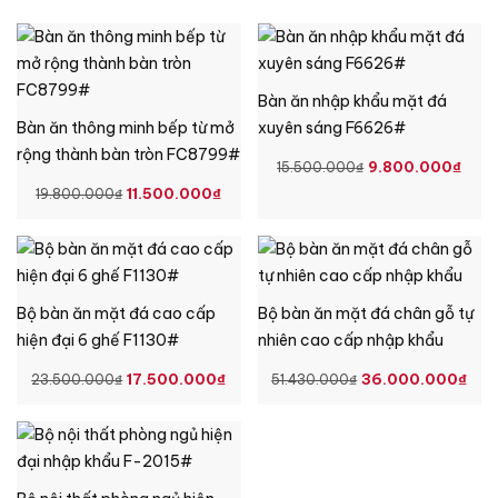
Bàn ăn nhập khẩu mặt đá
Bàn ăn thông minh bếp từ mở
xuyên sáng F6626#
rộng thành bàn tròn FC8799#
GIÁ
GIÁ
9.800.000
₫
15.500.000
₫
GIÁ
GIÁ
GỐC
HIỆ
11.500.000
₫
19.800.000
₫
GỐC
HIỆN
LÀ:
TẠI
LÀ:
TẠI
15.500.000₫.
LÀ:
19.800.000₫.
LÀ:
9.8
11.500.000₫.
Bộ bàn ăn mặt đá cao cấp
Bộ bàn ăn mặt đá chân gỗ tự
hiện đại 6 ghế F1130#
nhiên cao cấp nhập khẩu
GIÁ
GIÁ
GIÁ
GI
17.500.000
₫
36.000.000
₫
23.500.000
₫
51.430.000
₫
GỐC
HIỆN
GỐC
HI
LÀ:
TẠI
LÀ:
TẠ
23.500.000₫.
LÀ:
51.430.000₫.
LÀ:
17.500.000₫.
36