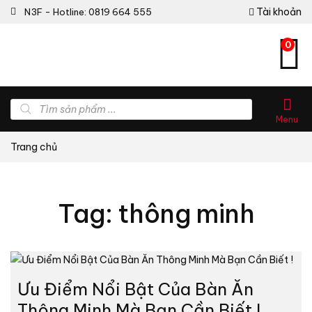
Tài khoản
N3F - Hotline: 0819 664 555
0
Tìm
kiếm
Menu
sản
phẩm
Trang chủ
Tag: thông minh
Ưu Điểm Nổi Bật Của Bàn Ăn
Thông Minh Mà Bạn Cần Biết !