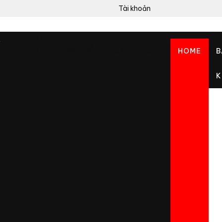
Tài khoản
0
Chưa có sản phẩm trong giỏ hàng.
HOME
B
K