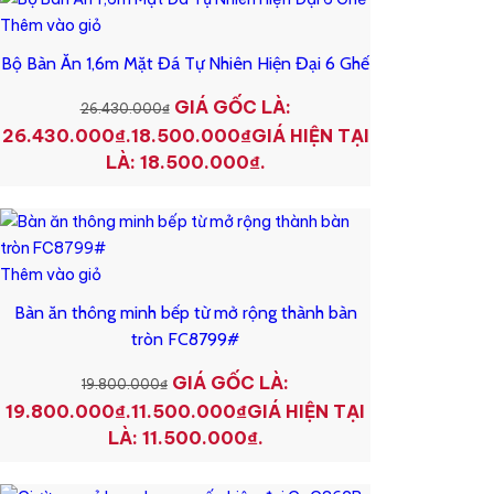
Thêm vào giỏ
Bộ Bàn Ăn 1,6m Mặt Đá Tự Nhiên Hiện Đại 6 Ghế
GIÁ GỐC LÀ:
26.430.000
₫
26.430.000₫.
18.500.000
₫
GIÁ HIỆN TẠI
LÀ: 18.500.000₫.
Thêm vào giỏ
Bàn ăn thông minh bếp từ mở rộng thành bàn
tròn FC8799#
GIÁ GỐC LÀ:
19.800.000
₫
19.800.000₫.
11.500.000
₫
GIÁ HIỆN TẠI
LÀ: 11.500.000₫.