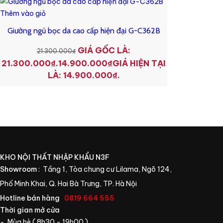
Thêm vào giỏ
Giường ngủ bọc da cao cấp hiện đại G-C362B
GIÁ GỐC LÀ:
21.300.000
₫
21.300.000₫.
14.900.000
₫
GIÁ HIỆN TẠI
LÀ: 14.900.000₫.
KHO NỘI THẤT NHẬP KHẨU N3F
Showroom
: Tầng 1, Tòa chung cư Lilama, Ngõ 124,
Phố Minh Khai, Q. Hai Bà Trưng, TP. Hà Nội
Hotline bán hàng
:
0819 664 555
Thời gian mở cửa
- Mùa hè ( 8h30 - 19h00 )