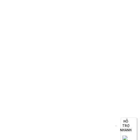
HỖ
TRỢ
NHANH