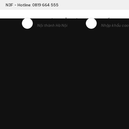
N3F - Hotline: 0819 664 555
GIAO HÀNG MIỄN PHÍ
CHẤT LƯỢNG
Nội thành Hà Nội
Nhập khẩu cao 