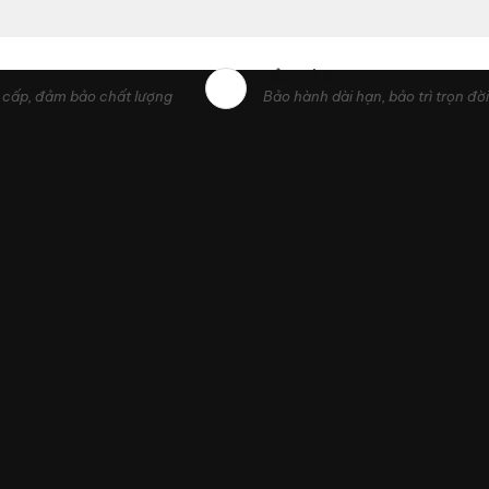
BẢO HÀNH
cấp, đảm bảo chất lượng
Bảo hành dài hạn, bảo trì trọn đời