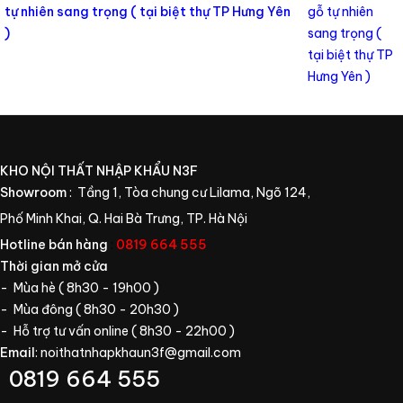
tự nhiên sang trọng ( tại biệt thự TP Hưng Yên
)
KHO NỘI THẤT NHẬP KHẨU N3F
Showroom
: Tầng 1, Tòa chung cư Lilama, Ngõ 124,
Phố Minh Khai, Q. Hai Bà Trưng, TP. Hà Nội
Hotline bán hàng
:
0819 664 555
Thời gian mở cửa
- Mùa hè ( 8h30 - 19h00 )
- Mùa đông ( 8h30 - 20h30 )
- Hỗ trợ tư vấn online ( 8h30 - 22h00 )
Email
:
noithatnhapkhaun3f@gmail.com
0819 664 555