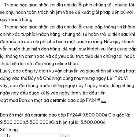
– Trường hợp giao nhận sai địa chỉ do lỗi phía chúng tôi, chúng tôi
sẽ chịu hoàn toàn trách nhiệm và sẽ đề xuất giải pháp đền bù với
quý khách hàng.
– Trường hợp giao nhận sai địa chỉ do lỗi cung cấp thông tin không
chính xác từ phía khách hàng, chúng tôi sẽ hoàn trả lại tiền sau khi
đã khấu trừ các chi phí phát sinh một cách rõ ràng. Nếu quý khách
vẫn muốn thực hiện đơn hàng, đề nghị quý khách vui lòng cung cấp
lại thông tin chính xác và có yêu cầu trực tiếp đến chúng tôi, hoặc
thực hiện lại một đơn hàng online khác.
Lưu ý, các công ty dịch vụ vận chuyển và giao nhận sẽ không hoạt
động vào thứ Bảy và Chủ nhật cũng như những ngày Lễ, Tết. Vì
vậy, các đơn hàng trước những ngày này 1 ngày hoặc đúng những
ngày này đều được xử lý vào ngày làm việc đầu tiên.
Đặt mua Bàn ăn mặt đá ceramic cao cấp FY24#
Bàn ăn mặt đá ceramic cao cấp FY24#
9.500.000
₫
Giá gốc là:
9.500.000₫.
5.500.000
₫
Giá hiện tại là: 5.500.000₫.
Số lượng