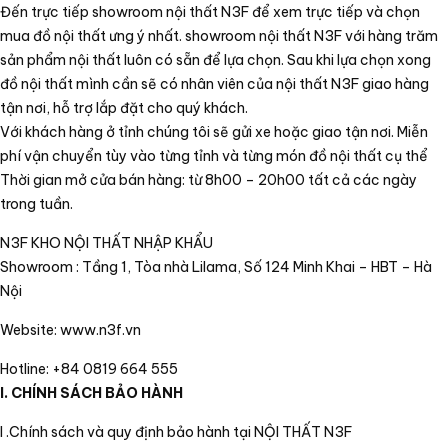
Đến trực tiếp showroom nội thất N3F để xem trực tiếp và chọn
mua đồ nội thất ưng ý nhất. showroom nội thất N3F với hàng trăm
sản phẩm nội thất luôn có sẵn để lựa chọn. Sau khi lựa chọn xong
đồ nội thất mình cần sẽ có nhân viên của nội thất N3F giao hàng
tận nơi, hỗ trợ lắp đặt cho quý khách.
Với khách hàng ở tỉnh chúng tôi sẽ gửi xe hoặc giao tận nơi. Miễn
phí vận chuyển tùy vào từng tỉnh và từng món đồ nội thất cụ thể
Thời gian mở cửa bán hàng: từ 8h00 – 20h00 tất cả các ngày
trong tuần.
N3F KHO NỘI THẤT NHẬP KHẨU
Showroom : Tầng 1, Tòa nhà Lilama, Số 124 Minh Khai – HBT – Hà
Nội
Website: www.n3f.vn
Hotline: +84 0819 664 555
I. CHÍNH SÁCH BẢO HÀNH
I .Chính sách và quy định bảo hành tại NỘI THẤT N3F