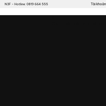
Tài khoản
N3F - Hotline: 0819 664 555
0
Chưa có sản phẩm trong giỏ hàng.