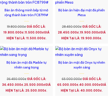
Bàn ăn thông minh bếp từ mở
Bộ bàn ăn hiện đại mặt đá phiến
rộng thành bàn tròn FC8799#
Mesa
19.800.000
₫
GIÁ GỐC LÀ:
28.450.000
₫
GIÁ GỐC LÀ:
19.800.000₫.
11.500.000
₫
GIÁ
28.450.000₫.
19.900.000
₫
GIÁ
HIỆN TẠI LÀ: 11.500.000₫.
HIỆN TẠI LÀ: 19.900.000₫.
Bộ bàn ăn mặt đá Marble tự
Bộ bàn ăn mặt đá Onyx tự nhiên
nhiên sang trọng
xuyên sáng
36.450.000
₫
GIÁ GỐC LÀ:
65.000.000
₫
GIÁ GỐC LÀ:
36.450.000₫.
25.500.000
₫
GIÁ
65.000.000₫.
40.000.000
₫
GIÁ
HIỆN TẠI LÀ: 25.500.000₫.
HIỆN TẠI LÀ: 40.000.000₫.