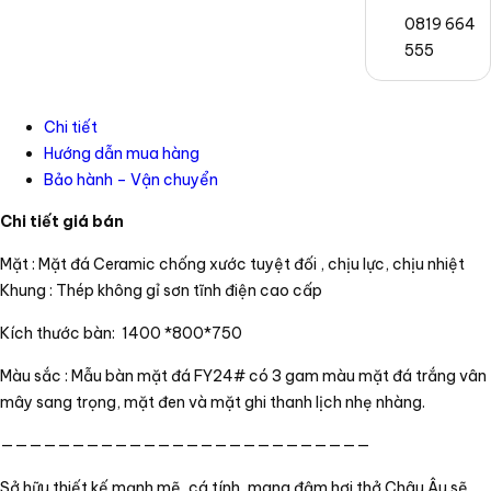
0819 664
555
Chi tiết
Hướng dẫn mua hàng
Bảo hành – Vận chuyển
Chi tiết giá bán
Mặt : Mặt đá Ceramic chống xước tuyệt đối , chịu lực, chịu nhiệt
Khung : Thép không gỉ sơn tĩnh điện cao cấp
Kích thước bàn: 1400 *800*750
Màu sắc : Mẫu bàn mặt đá FY24# có 3 gam màu mặt đá trắng vân
mây sang trọng, mặt đen và mặt ghi thanh lịch nhẹ nhàng.
——————————————————————————
Sở hữu thiết kế mạnh mẽ, cá tính, mang đậm hơi thở Châu Âu sẽ