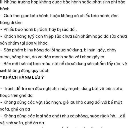
II : Những trường hợp không được bảo hành hoặc phát sinh phí bảo
hành
– Quá thời gian bảo hành, hoặc không có phiếu bảo hành, đơn
hàng đi kèm
– Phiếu bảo hành bị rách, hay bị sửa đổi .
– Khách hàng tự ý can thiệp sửa chữa sản phẩm hoặc đã sửa chữa
sản phẩm tại đơn vị khác.
– Sản phẩm bị hư hỏng do lỗi người sử dụng, bị nún, gẫy, chày
xước, hỏng hóc, do va đập mạnh hoặc vật nhọn gây ra
– Bền mặt sản bị bạc màu, nứt nổ do sử dụng sản phẩm tẩy rửa, vệ
sinh không đúng quy cách
*
KHÁCH HÀNG LƯU Ý
– Tránh để trẻ em đùa nghịch, nhảy mạnh, dùng bút vẽ trên sofa,
hoạc trên ghế da
– Không dùng các vật sắc nhọn, giẻ lau khô cứng đối với bề mặt
sofa, ghế ăn da
– Không dùng các loại hóa chất như xà phòng, nước rửa kính…..để
vệ sinh sofa, ghế ăn da