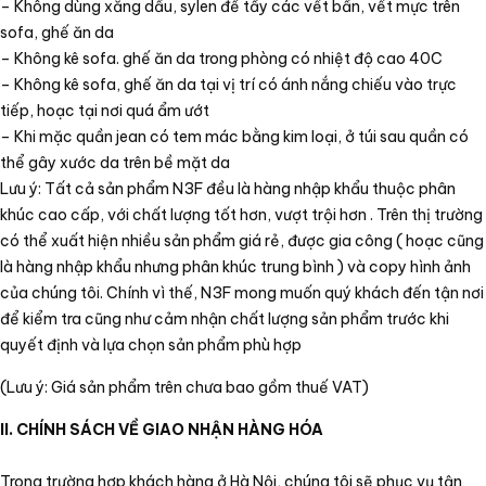
– Không dùng xăng dầu, sylen để tẩy các vết bẩn, vết mực trên
sofa, ghế ăn da
– Không kê sofa. ghế ăn da trong phòng có nhiệt độ cao 40C
– Không kê sofa, ghế ăn da tại vị trí có ánh nắng chiếu vào trực
tiếp, hoạc tại nơi quá ẩm ướt
– Khi mặc quần jean có tem mác bằng kim loại, ở túi sau quần có
thể gây xước da trên bề mặt da
Lưu ý: Tất cả sản phẩm N3F đều là hàng nhập khẩu thuộc phân
khúc cao cấp, với chất lượng tốt hơn, vượt trội hơn . Trên thị trường
có thể xuất hiện nhiều sản phẩm giá rẻ, được gia công ( hoạc cũng
là hàng nhập khẩu nhưng phân khúc trung bình ) và copy hình ảnh
của chúng tôi. Chính vì thế, N3F mong muốn quý khách đến tận nơi
để kiểm tra cũng như cảm nhận chất lượng sản phẩm trước khi
quyết định và lựa chọn sản phẩm phù hợp
(Lưu ý: Giá sản phẩm trên chưa bao gồm thuế VAT)
II. CHÍNH SÁCH VỀ GIAO NHẬN HÀNG HÓA
Trong trường hợp khách hàng ở Hà Nội, chúng tôi sẽ phục vụ tận