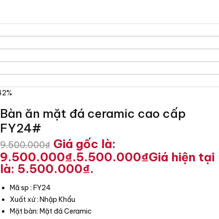
42%
Bàn ăn mặt đá ceramic cao cấp
FY24#
Giá gốc là:
9.500.000
₫
9.500.000₫.
5.500.000
₫
Giá hiện tại
là: 5.500.000₫.
Mã sp : FY24
Xuất xứ : Nhập Khẩu
Mặt bàn: Mặt đá Ceramic