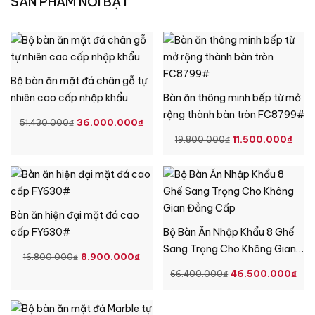
SẢN PHẨM NỔI BẬT
Bộ bàn ăn mặt đá chân gỗ tự
nhiên cao cấp nhập khẩu
Bàn ăn thông minh bếp từ mở
rộng thành bàn tròn FC8799#
GIÁ
GIÁ
36.000.000
₫
51.430.000
₫
GỐC
HIỆN
GIÁ
GIÁ
11.500.000
₫
19.800.000
₫
LÀ:
TẠI
GỐC
HIỆ
51.430.000₫.
LÀ:
LÀ:
TẠI
36.000.000₫.
19.800.000₫.
LÀ:
11.
Bàn ăn hiện đại mặt đá cao
cấp FY630#
Bộ Bàn Ăn Nhập Khẩu 8 Ghế
Sang Trọng Cho Không Gian
GIÁ
GIÁ
8.900.000
₫
16.800.000
₫
Đẳng Cấp
GỐC
HIỆN
GIÁ
GI
46.500.000
₫
66.400.000
₫
LÀ:
TẠI
GỐC
HI
16.800.000₫.
LÀ:
LÀ:
TẠ