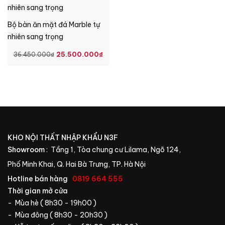
8.900.000₫.
66.400.000₫.
LÀ
46
Bộ bàn ăn mặt đá Marble tự
nhiên sang trọng
GIÁ
GIÁ
25.500.000
₫
36.450.000
₫
GỐC
HIỆN
LÀ:
TẠI
36.450.000₫.
LÀ:
25.500.000₫.
KHO NỘI THẤT NHẬP KHẨU N3F
Showroom
: Tầng 1, Tòa chung cư Lilama, Ngõ 124,
Phố Minh Khai, Q. Hai Bà Trưng, TP. Hà Nội
Hotline bán hàng
:
0819 664 555
Thời gian mở cửa
- Mùa hè ( 8h30 - 19h00 )
- Mùa đông ( 8h30 - 20h30 )