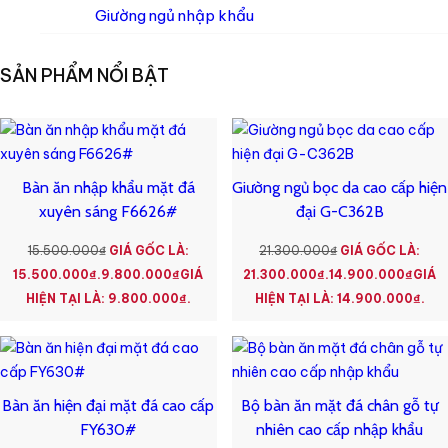
Giường ngủ nhập khẩu
SẢN PHẨM NỔI BẬT
Bàn ăn nhập khẩu mặt đá
Giường ngủ bọc da cao cấp hiện
xuyên sáng F6626#
đại G-C362B
15.500.000
₫
GIÁ GỐC LÀ:
21.300.000
₫
GIÁ GỐC LÀ:
15.500.000₫.
9.800.000
₫
GIÁ
21.300.000₫.
14.900.000
₫
GIÁ
HIỆN TẠI LÀ: 9.800.000₫.
HIỆN TẠI LÀ: 14.900.000₫.
Bàn ăn hiện đại mặt đá cao cấp
Bộ bàn ăn mặt đá chân gỗ tự
FY630#
nhiên cao cấp nhập khẩu