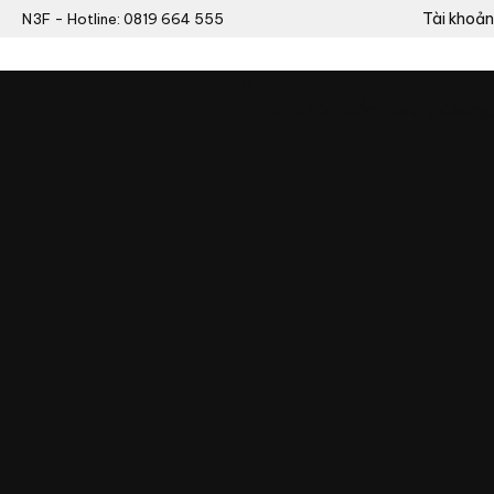
Tài khoản
N3F - Hotline: 0819 664 555
0
Chưa có sản phẩm trong giỏ hàng.