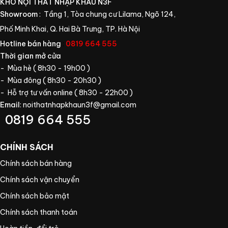
KHO NỘI THẤT NHẬP KHẨU N3F
Showroom
: Tầng 1, Tòa chung cư Lilama, Ngõ 124,
Phố Minh Khai, Q. Hai Bà Trưng, TP. Hà Nội
Hotline bán hàng
:
0819 664 555
Thời gian mở cửa
- Mùa hè ( 8h30 - 19h00 )
- Mùa đông ( 8h30 - 20h30 )
- Hỗ trợ tư vấn online ( 8h30 - 22h00 )
Email
:
noithatnhapkhaun3f@gmail.com
0819 664 555
CHÍNH SÁCH
Chính sách bán hàng
Chính sách vận chuyển
Chính sách bảo mật
Chính sách thanh toán