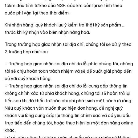
15km đầu tính từ kho của N3F. các km còn lại sẽ tính theo
cước phí vận tại theo thời điểm.
Khi nhận hàng, quý khách lưu ý kiểm tra thật kỹ sản phẩm …
trước khi ký nhận vào biên nhận hàng hoá.
Trong trường hợp giao nhận sai địa chỉ, chúng tôi sẽ xử lý theo
2 trường hợp như sau:
– Trường hợp giao nhận sai địa chỉ do lỗi phía chúng tôi, chúng
tôi sẽ chịu hoàn toàn trách nhiệm và sẽ đề xuất giải pháp đền
bù với quý khách hàng.
– Trường hợp giao nhận sai địa chỉ do lỗi cung cấp thông tin
không chính xác từ phía khách hàng, chúng tôi sẽ hoàn trả lại
tiền sau khi đã khấu trừ các chi phí phát sinh một cách rõ ràng.
Nếu quý khách vẫn muốn thực hiện đơn hàng, đề nghị quý
khách vui lòng cung cấp lại thông tin chính xác và có yêu cầu
trực tiếp đến chúng tôi, hoặc thực hiện lại một đơn hàng online
khác.
Lưu ý, các công ty dịch vụ vận chuyển và giao nhận sẽ không