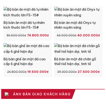
10.500.000₫.
11.
Bộ bàn ăn mặt đá tự nhiên
Bộ bàn ăn mặt đá Onyx tự
kích thước lớn FS-15#
nhiên xuyên sáng
GIÁ
GIÁ
GIÁ
GI
74.800.000
₫
40.000.000
₫
86.500.000
₫
65.000.000
₫
GỐC
HIỆN
GỐC
HI
LÀ:
TẠI
LÀ:
TẠ
86.500.000₫.
LÀ:
65.000.000₫.
LÀ:
74.800.000₫.
40
Bộ bàn ghế ăn mặt đá cao
Bộ bàn ăn mặt đá chân gỗ
cấp 6 ghế hiện đại
thiết kế hiện đại, tinh tế
GIÁ
GIÁ
GIÁ
GI
19.500.000
₫
27.500.000
₫
26.800.000
₫
39.300.000
₫
GỐC
HIỆN
GỐC
HI
LÀ:
TẠI
LÀ:
TẠ
26.800.000₫.
LÀ:
39.300.000₫.
LÀ:
19.500.000₫.
27
ẢNH BÀN GIAO KHÁCH HÀNG