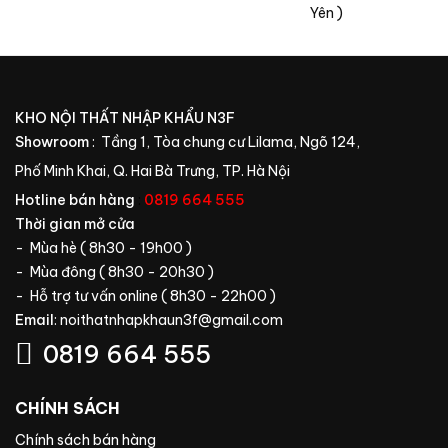
KHO NỘI THẤT NHẬP KHẨU N3F
Showroom
: Tầng 1, Tòa chung cư Lilama, Ngõ 124,
Phố Minh Khai, Q. Hai Bà Trưng, TP. Hà Nội
Hotline bán hàng
:
0819 664 555
Thời gian mở cửa
- Mùa hè ( 8h30 - 19h00 )
- Mùa đông ( 8h30 - 20h30 )
- Hỗ trợ tư vấn online ( 8h30 - 22h00 )
Email
:
noithatnhapkhaun3f@gmail.com
0819 664 555
CHÍNH SÁCH
Chính sách bán hàng