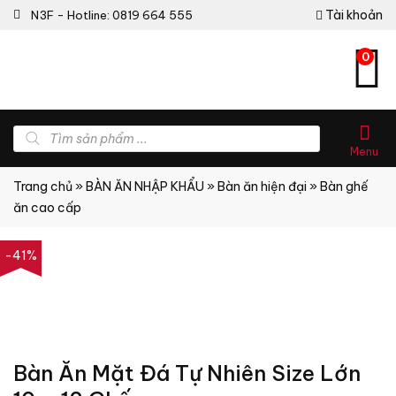
Tài khoản
N3F - Hotline: 0819 664 555
0
Tìm
kiếm
Menu
sản
phẩm
Trang chủ
»
BÀN ĂN NHẬP KHẨU
»
Bàn ăn hiện đại
»
Bàn ghế
ăn cao cấp
-41%
Bàn Ăn Mặt Đá Tự Nhiên Size Lớn