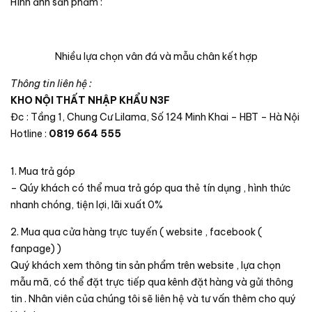
Hình ảnh sản phẩm :
Nhiều lựa chọn vân đá và mẫu chân kết hợp
Thông tin liên hệ :
KHO NỘI THẤT NHẬP KHẨU N3F
Đc : Tầng 1, Chung Cư Lilama, Số 124 Minh Khai – HBT – Hà Nội
Hotline :
0819 664 555
1. Mua trả góp
– Qúy khách có thể mua trả góp qua thẻ tín dụng , hình thức
nhanh chóng, tiện lợi, lãi xuất 0%
2. Mua qua cửa hàng trực tuyến ( website , facebook (
fanpage) )
Quý khách xem thông tin sản phẩm trên website , lựa chọn
mẫu mã, có thể đặt trực tiếp qua kênh đặt hàng và gửi thông
tin . Nhân viên của chúng tôi sẽ liên hệ và tư vấn thêm cho quý