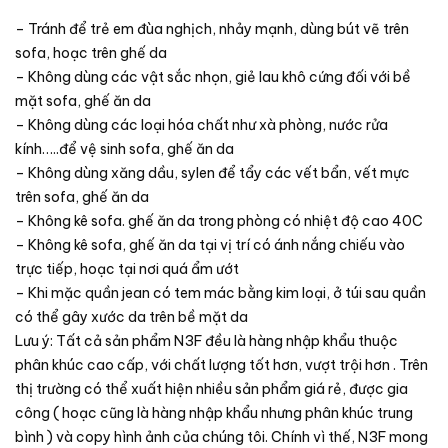
– Tránh để trẻ em đùa nghịch, nhảy mạnh, dùng bút vẽ trên
sofa, hoạc trên ghế da
– Không dùng các vật sắc nhọn, giẻ lau khô cứng đối với bề
mặt sofa, ghế ăn da
– Không dùng các loại hóa chất như xà phòng, nước rửa
kính…..để vệ sinh sofa, ghế ăn da
– Không dùng xăng dầu, sylen để tẩy các vết bẩn, vết mực
trên sofa, ghế ăn da
– Không kê sofa. ghế ăn da trong phòng có nhiệt độ cao 40C
– Không kê sofa, ghế ăn da tại vị trí có ánh nắng chiếu vào
trực tiếp, hoạc tại nơi quá ẩm ướt
– Khi mặc quần jean có tem mác bằng kim loại, ở túi sau quần
có thể gây xước da trên bề mặt da
Lưu ý: Tất cả sản phẩm N3F đều là hàng nhập khẩu thuộc
phân khúc cao cấp, với chất lượng tốt hơn, vượt trội hơn . Trên
thị trường có thể xuất hiện nhiều sản phẩm giá rẻ, được gia
công ( hoạc cũng là hàng nhập khẩu nhưng phân khúc trung
bình ) và copy hình ảnh của chúng tôi. Chính vì thế, N3F mong