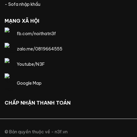
- Sofa nhập khẩu
MẠNG XÃ HỘI
fb.com/noithatn3f
zalo.me/0819664555
Youtube/N3F
Google Map
CHẤP NHẬN THANH TOÁN
© Bản quyền thuộc về - n3f.vn