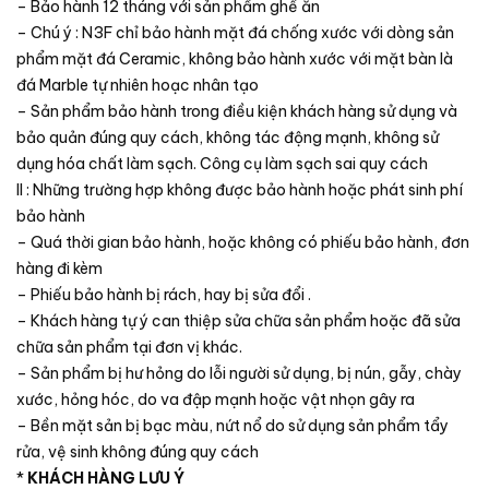
– Bảo hành 12 tháng với sản phẩm ghế ăn
– Chú ý : N3F chỉ bảo hành mặt đá chống xước với dòng sản
phẩm mặt đá Ceramic, không bảo hành xước với mặt bàn là
đá Marble tự nhiên hoạc nhân tạo
– Sản phẩm bảo hành trong điều kiện khách hàng sử dụng và
bảo quản đúng quy cách, không tác động mạnh, không sử
dụng hóa chất làm sạch. Công cụ làm sạch sai quy cách
II : Những trường hợp không được bảo hành hoặc phát sinh phí
bảo hành
– Quá thời gian bảo hành, hoặc không có phiếu bảo hành, đơn
hàng đi kèm
– Phiếu bảo hành bị rách, hay bị sửa đổi .
– Khách hàng tự ý can thiệp sửa chữa sản phẩm hoặc đã sửa
chữa sản phẩm tại đơn vị khác.
– Sản phẩm bị hư hỏng do lỗi người sử dụng, bị nún, gẫy, chày
xước, hỏng hóc, do va đập mạnh hoặc vật nhọn gây ra
– Bền mặt sản bị bạc màu, nứt nổ do sử dụng sản phẩm tẩy
rửa, vệ sinh không đúng quy cách
*
KHÁCH HÀNG LƯU Ý