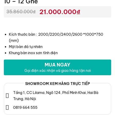
10 – 12 Ghế
21.000.000
₫
35.860.000
₫
Giá
Giá
gốc
hiện
là:
tại
35.860.000₫.
là:
Kích thước bàn : 2000/2200/2400/2600 *1000*750
21.000.000₫.
(mm)
Mặt bàn đá tự nhiên
Khung bàn inox sơn tĩnh điện
MUA NGAY
Gọi điện xác nhận và giao hàng tận nơi
SHOWROOM XEM HÀNG TRỰC TIẾP
Tầng 1, CC Lilama, Ngõ 124, Phố Minh Khai, Hai Bà
Trưng, Hà Nội
0819 664 555