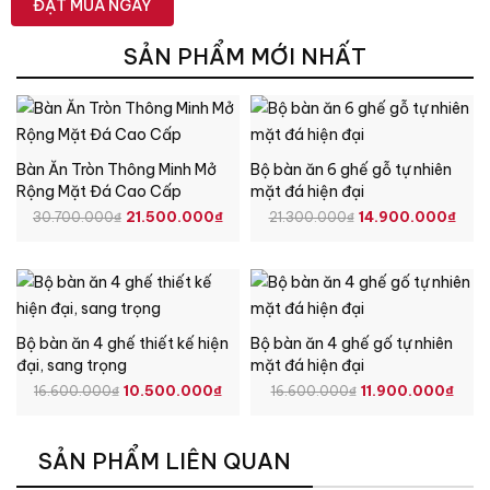
SẢN PHẨM MỚI NHẤT
Bàn Ăn Tròn Thông Minh Mở
Bộ bàn ăn 6 ghế gỗ tự nhiên
Rộng Mặt Đá Cao Cấp
mặt đá hiện đại
Giá
Giá
Giá
Giá
21.500.000
₫
14.900.000
₫
30.700.000
₫
21.300.000
₫
gốc
hiện
gốc
hiệ
là:
tại
là:
tại
30.700.000₫.
là:
21.300.000₫.
là:
21.500.000₫.
14.
Bộ bàn ăn 4 ghế thiết kế hiện
Bộ bàn ăn 4 ghế gố tự nhiên
đại, sang trọng
mặt đá hiện đại
Giá
Giá
Giá
Giá
10.500.000
₫
11.900.000
₫
16.600.000
₫
16.600.000
₫
gốc
hiện
gốc
hiện
là:
tại
là:
tại
SẢN PHẨM LIÊN QUAN
16.600.000₫.
là:
16.600.000₫.
là: