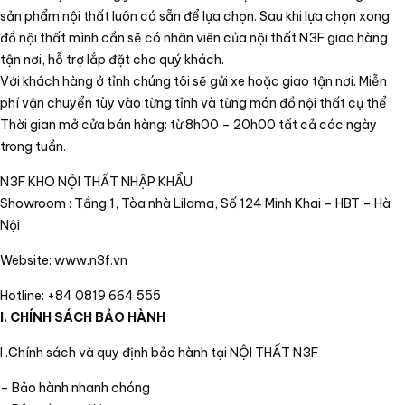
sản phẩm nội thất luôn có sẵn để lựa chọn. Sau khi lựa chọn xong
đồ nội thất mình cần sẽ có nhân viên của nội thất N3F giao hàng
tận nơi, hỗ trợ lắp đặt cho quý khách.
Với khách hàng ở tỉnh chúng tôi sẽ gửi xe hoặc giao tận nơi. Miễn
phí vận chuyển tùy vào từng tỉnh và từng món đồ nội thất cụ thể
Thời gian mở cửa bán hàng: từ 8h00 – 20h00 tất cả các ngày
trong tuần.
N3F KHO NỘI THẤT NHẬP KHẨU
Showroom : Tầng 1, Tòa nhà Lilama, Số 124 Minh Khai – HBT – Hà
Nội
Website: www.n3f.vn
Hotline: +84 0819 664 555
I. CHÍNH SÁCH BẢO HÀNH
I .Chính sách và quy định bảo hành tại NỘI THẤT N3F
– Bảo hành nhanh chóng