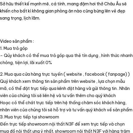
Sở hữu thiết kế mạnh mẽ, cá tính, mang đậm hơi thở Châu Âu sẽ
khiến cho bất kì không gian phòng ăn nào cũng bừng lên vẻ đẹp
sang trọng, lịch lãm.
Video sản phẩm :
1. Mua trả góp
– Qúy khách có thể mua trả góp qua thẻ tín dụng , hình thức nhanh
chóng, tiện lợi, lãi xuất 0%
2. Mua qua cửa hàng trực tuyến ( website , facebook ( fanpage) )
Quý khách xem thông tin sản phẩm trên website , lựa chọn mẫu
mã, có thể đặt trực tiếp qua kênh đặt hàng và gửi thông tin . Nhân
viên của chúng tôi sẽ liên hệ và tư vấn thêm cho quý khách
Hoạc có thể chát trực tiếp trên hệ thống chăm sóc khách hàng,
nhân viên của chúng tôi sẽ hỗ trợ và tư vấn quý khách về sản phẩm
3. Mua trực tiếp tại showroom
Đến trực tiếp showroom nội thất N3F để xem trực tiếp và chọn
mua đồ nội thất ưng ý nhất. showroom nội thất N3F với hàng trăm