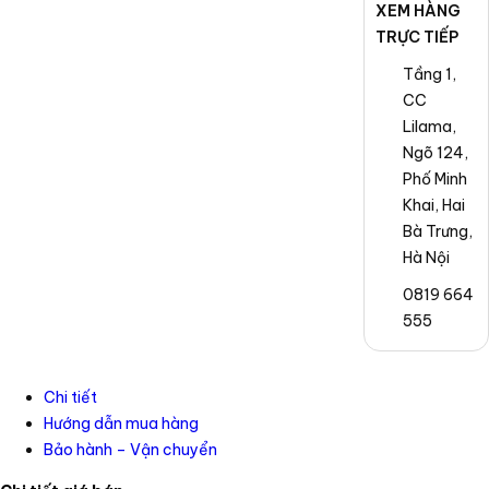
XEM HÀNG
TRỰC TIẾP
Tầng 1,
CC
Lilama,
Ngõ 124,
Phố Minh
Khai, Hai
Bà Trưng,
Hà Nội
0819 664
555
Chi tiết
Hướng dẫn mua hàng
Bảo hành – Vận chuyển