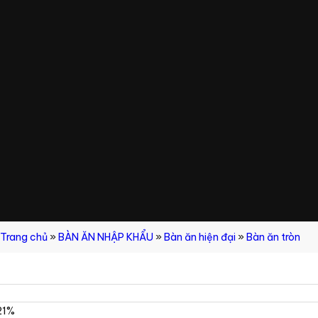
Trang chủ
»
BÀN ĂN NHẬP KHẨU
»
Bàn ăn hiện đại
»
Bàn ăn tròn
21%