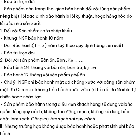
– Bảo trì trọn đời
– Sản phẩm còn trong thời gian bảo hành đối với từng sản phẩm
riêng biệt, lỗi xác định bảo hành là lỗi kỹ thuật, hoặc hỏng hóc do
lỗi của nhà sản xuất
1. Đối với Sản phẩm sofa nhập khẩu
– Khung: N3F bảo hành 10 năm
– Da : Bảo hành( 1 – 5 ) năm tuỳ theo quy định hãng sản xuất
– Bảo trì trọn đời
2. Đối với sản phẩm Bàn ăn, Bàn , Kệ , ……
– Bảo hành 24 tháng với bàn ăn, bàn trà, kệ tivi
– Bảo hành 12 tháng với sản phẩm ghế ăn
– Chú ý : N3F chỉ bảo hành mặt đá chống xước với dòng sản phẩm
mặt đá Ceramic, không bảo hành xước với mặt bàn là đá Marble tự
nhiên hoạc nhân tạo
– Sản phẩm bảo hành trong điều kiện khách hàng sử dụng và bảo
quản đúng quy cách, không tác động mạnh, không sử dụng hóa
chất làm sạch. Công cụ làm sạch sai quy cách
II : Những trường hợp không được bảo hành hoặc phát sinh phí bảo
hành