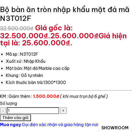
Bộ bàn ăn tròn nhập khẩu mặt đá mã
N3T012F
Giá gốc là:
32.500.000
₫
32.500.000₫.
25.600.000
₫
Giá hiện
tại là: 25.600.000₫.
Mã sp : N3T012F
Xuất xứ : Nhập Khẩu
Mặt bàn: Mặt đá Marble cao cấp
Khung : Gỗ tự nhiên
Kích thước bàn trà:1300*1300
KM : Giảm thêm
:
1.500.000đ
( khi mua trọn bộ 6 ghế )
Số lượng
Thêm vào giỏ
Mua ngay
Gọi điện xác nhận và giao hàng tận nơi
SHOWROOM