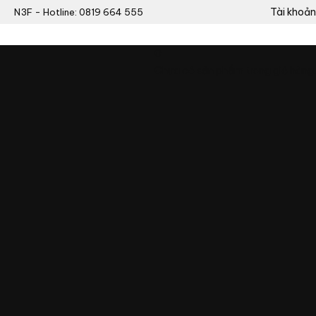
Tài khoản
N3F - Hotline: 0819 664 555
0
Chưa có sản phẩm trong giỏ hàng.