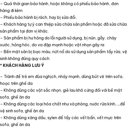
– Quá thời gian bảo hành, hoặc không có phiếu bảo hành, đơn
hàng đi kèm
– Phiếu bảo hành bị rách, hay bị sửa đổi .
– Khách hàng tự ý can thiệp sửa chữa sản phẩm hoặc đã sửa chữa
sản phẩm tại đơn vị khác.
– Sản phẩm bị hư hỏng do lỗi người sử dụng, bị nún, gẫy, chày
xước, hỏng hóc, do va đập mạnh hoặc vật nhọn gây ra
– Bền mặt sản bị bạc màu, nứt nổ do sử dụng sản phẩm tẩy rửa, vệ
sinh không đúng quy cách
*
KHÁCH HÀNG LƯU Ý
– Tránh để trẻ em đùa nghịch, nhảy mạnh, dùng bút vẽ trên sofa,
hoạc trên ghế da
– Không dùng các vật sắc nhọn, giẻ lau khô cứng đối với bề mặt
sofa, ghế ăn da
– Không dùng các loại hóa chất như xà phòng, nước rửa kính…..để
vệ sinh sofa, ghế ăn da
– Không dùng xăng dầu, sylen để tẩy các vết bẩn, vết mực trên
sofa, ghế ăn da