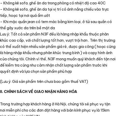
– Không kê sofa. ghế ăn da trong phòng có nhiệt độ cao 40C
– Không kê sofa, ghế ăn da tại vị trí có ánh nắng chiếu vào trực
tiếp, hoạc tại nơi quá ẩm ướt
– Khi mặc quần jean có tem mác bằng kim loại, ở túi sau quần có
thể gây xước da trên bề mặt da
Lưu ý: Tất cả sản phẩm N3F đều là hàng nhập khẩu thuộc phân
khúc cao cấp, với chất lượng tốt hơn, vượt trội hơn . Trên thị trường
có thể xuất hiện nhiều sản phẩm giá rẻ, được gia công ( hoạc cũng
là hàng nhập khẩu nhưng phân khúc trung bình ) và copy hình ảnh
của chúng tôi. Chính vì thế, N3F mong muốn quý khách đến tận nơi
để kiểm tra cũng như cảm nhận chất lượng sản phẩm trước khi
quyết định và lựa chọn sản phẩm phù hợp
(Lưu ý: Giá sản phẩm trên chưa bao gồm thuế VAT)
II. CHÍNH SÁCH VỀ GIAO NHẬN HÀNG HÓA
Trong trường hợp khách hàng ở Hà Nội, chúng tôi sẽ phục vụ tận
nơi miễn phí cho các đơn đặt hàng với bán kính phục vụ là 15km