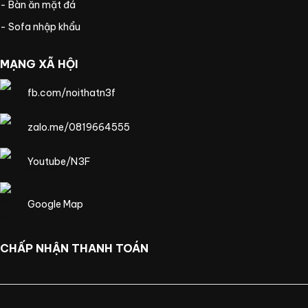
- Bàn ăn mặt đá
- Sofa nhập khẩu
MẠNG XÃ HỘI
fb.com/noithatn3f
zalo.me/0819664555
Youtube/N3F
Google Map
CHẤP NHẬN THANH TOÁN