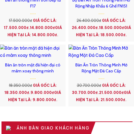
Bàn ăn thông minh tròn bếp từ
Bộ Bàn Ăn Tròn Thông Minh Mở
F17
Rộng Nhập Khẩu 6 Ghế FN151
17.500.000
₫
GIÁ GỐC LÀ:
26.400.000
₫
GIÁ GỐC LÀ:
17.500.000₫.
14.800.000
₫
GIÁ
26.400.000₫.
18.500.000
₫
GIÁ
HIỆN TẠI LÀ: 14.800.000₫.
HIỆN TẠI LÀ: 18.500.000₫.
Bàn ăn tròn mặt đá hiện đại có
Bàn Ăn Tròn Thông Minh Mở
mâm xoay thông minh
Rộng Mặt Đá Cao Cấp
18.350.000
₫
GIÁ GỐC LÀ:
30.700.000
₫
GIÁ GỐC LÀ:
18.350.000₫.
9.800.000
₫
GIÁ
30.700.000₫.
21.500.000
₫
GIÁ
HIỆN TẠI LÀ: 9.800.000₫.
HIỆN TẠI LÀ: 21.500.000₫.
ẢNH BÀN GIAO KHÁCH HÀNG