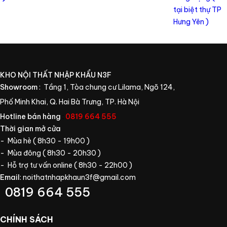
KHO NỘI THẤT NHẬP KHẨU N3F
Showroom
: Tầng 1, Tòa chung cư Lilama, Ngõ 124,
Phố Minh Khai, Q. Hai Bà Trưng, TP. Hà Nội
Hotline bán hàng
:
0819 664 555
Thời gian mở cửa
- Mùa hè ( 8h30 - 19h00 )
- Mùa đông ( 8h30 - 20h30 )
- Hỗ trợ tư vấn online ( 8h30 - 22h00 )
Email
:
noithatnhapkhaun3f@gmail.com
0819 664 555
CHÍNH SÁCH