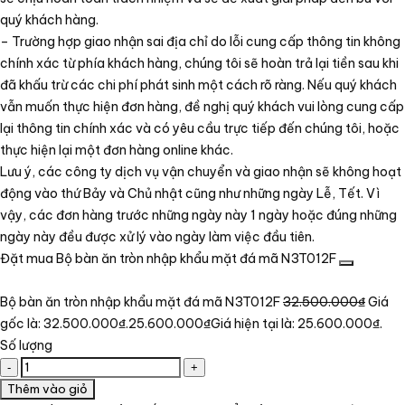
quý khách hàng.
– Trường hợp giao nhận sai địa chỉ do lỗi cung cấp thông tin không
chính xác từ phía khách hàng, chúng tôi sẽ hoàn trả lại tiền sau khi
đã khấu trừ các chi phí phát sinh một cách rõ ràng. Nếu quý khách
vẫn muốn thực hiện đơn hàng, đề nghị quý khách vui lòng cung cấp
lại thông tin chính xác và có yêu cầu trực tiếp đến chúng tôi, hoặc
thực hiện lại một đơn hàng online khác.
Lưu ý, các công ty dịch vụ vận chuyển và giao nhận sẽ không hoạt
động vào thứ Bảy và Chủ nhật cũng như những ngày Lễ, Tết. Vì
vậy, các đơn hàng trước những ngày này 1 ngày hoặc đúng những
ngày này đều được xử lý vào ngày làm việc đầu tiên.
Đặt mua Bộ bàn ăn tròn nhập khẩu mặt đá mã N3T012F
Bộ bàn ăn tròn nhập khẩu mặt đá mã N3T012F
32.500.000
₫
Giá
gốc là: 32.500.000₫.
25.600.000
₫
Giá hiện tại là: 25.600.000₫.
Số lượng
Thêm vào giỏ