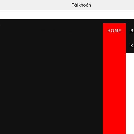
Tài khoản
0
Chưa có sản phẩm trong giỏ hàng.
HOME
B
K