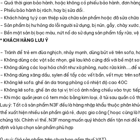
– Quá thời gian bảo hành, hoặc không có phiếu bảo hành, đơn hàng
– Phiếu bảo hành bị rách, hay bị sửa đổi .
– Khách hàng tự ý can thiệp sửa chữa sản phẩm hoặc đã sửa chữa 
– Sản phẩm bị hư hỏng do lỗi người sử dụng, bị nún, gẫy, chày xướ
– Bền mặt sản bị bạc màu, nứt nổ do sử dụng sản phẩm tẩy rửa, vệ
*
KHÁCH HÀNG LƯU Ý
– Tránh để trẻ em đùa nghịch, nhảy mạnh, dùng bút vẽ trên sofa, h
– Không dùng các vật sắc nhọn, giẻ lau khô cứng đối với bề mặt so
– Không dùng các loại hóa chất như xà phòng, nước rửa kính…..để v
– Không dùng xăng dầu, sylen để tẩy các vết bẩn, vết mực trên so
– Không kê sofa. ghế ăn da trong phòng có nhiệt độ cao 40C
– Không kê sofa, ghế ăn da tại vị trí có ánh nắng chiếu vào trực tiế
– Khi mặc quần jean có tem mác bằng kim loại, ở túi sau quần có t
Lưu ý: Tất cả sản phẩm N3F đều là hàng nhập khẩu thuộc phân khúc c
thể xuất hiện nhiều sản phẩm giá rẻ, được gia công ( hoạc cũng là
chúng tôi. Chính vì thế, N3F mong muốn quý khách đến tận nơi để 
định và lựa chọn sản phẩm phù hợp
(Lưu ý: Giá sản phẩm trên chưa bao gồm thuế VAT)