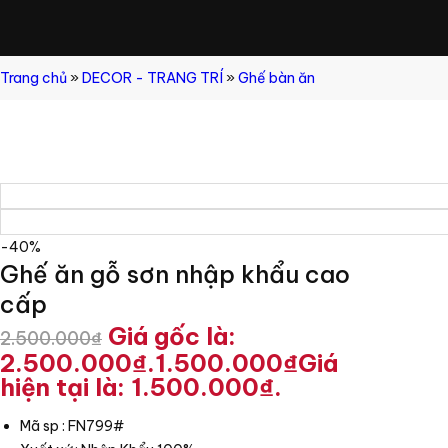
Trang chủ
»
DECOR - TRANG TRÍ
»
Ghế bàn ăn
-40%
Ghế ăn gỗ sơn nhập khẩu cao
cấp
Giá gốc là:
2.500.000
₫
2.500.000₫.
1.500.000
₫
Giá
hiện tại là: 1.500.000₫.
Mã sp : FN799#