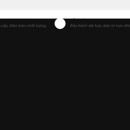
BẢO HÀNH
cấp, đảm bảo chất lượng
Bảo hành dài hạn, bảo trì trọn đời