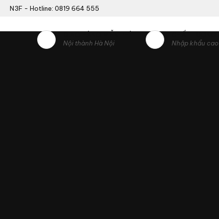
N3F - Hotline: 0819 664 555
GIAO HÀNG MIỄN PHÍ
CHẤT LƯỢNG
Nội thành Hà Nội
Nhập khẩu cao 