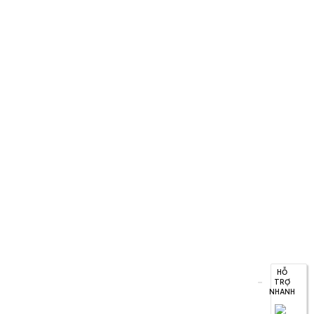
HỖ
TRỢ
NHANH