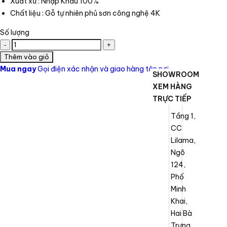
Xuất xứ : Nhập Khẩu 100%
Chất liệu : Gỗ tự nhiên phủ sơn công nghệ 4K
Số lượng
Thêm vào giỏ
Mua ngay
Gọi điện xác nhận và giao hàng tận nơi
SHOWROOM
XEM HÀNG
TRỰC TIẾP
Tầng 1,
CC
Lilama,
Ngõ
124,
Phố
Minh
Khai,
Hai Bà
Trưng,