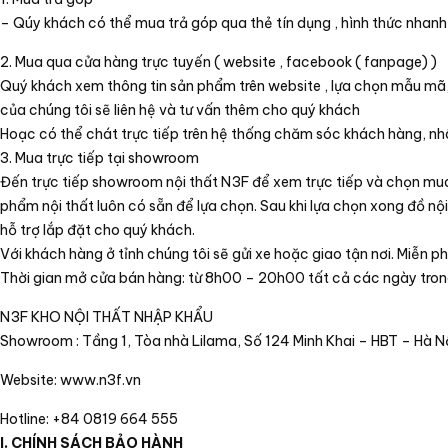
– Qúy khách có thể mua trả góp qua thẻ tín dụng , hình thức nhanh c
2. Mua qua cửa hàng trực tuyến ( website , facebook ( fanpage) )
Quý khách xem thông tin sản phẩm trên website , lựa chọn mẫu mã, c
của chúng tôi sẽ liên hệ và tư vấn thêm cho quý khách
Hoạc có thể chát trực tiếp trên hệ thống chăm sóc khách hàng, nhâ
3. Mua trực tiếp tại showroom
Đến trực tiếp showroom nội thất N3F để xem trực tiếp và chọn mua
phẩm nội thất luôn có sẵn để lựa chọn. Sau khi lựa chọn xong đồ nội
hỗ trợ lắp đặt cho quý khách.
Với khách hàng ở tỉnh chúng tôi sẽ gửi xe hoặc giao tận nơi. Miễn p
Thời gian mở cửa bán hàng: từ 8h00 – 20h00 tất cả các ngày tron
N3F KHO NỘI THẤT NHẬP KHẨU
Showroom : Tầng 1, Tòa nhà Lilama, Số 124 Minh Khai – HBT – Hà N
Website: www.n3f.vn
Hotline: +84 0819 664 555
I. CHÍNH SÁCH BẢO HÀNH