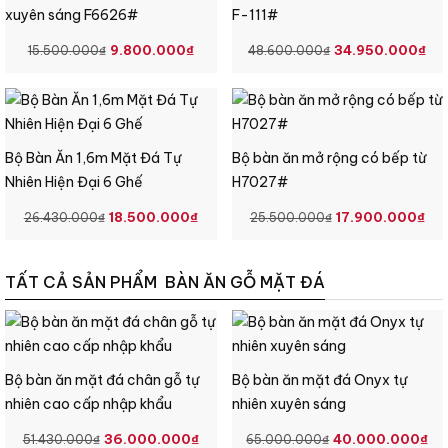
xuyên sáng F6626#
F-111#
GIÁ
GIÁ
GIÁ
GI
9.800.000
₫
34.950.000
₫
15.500.000
₫
48.600.000
₫
GỐC
HIỆN
GỐC
HI
LÀ:
TẠI
LÀ:
TẠ
15.500.000₫.
LÀ:
48.600.000₫
LÀ
9.800.000₫.
34
Bộ Bàn Ăn 1,6m Mặt Đá Tự
Bộ bàn ăn mở rộng có bếp từ
Nhiên Hiện Đại 6 Ghế
H7027#
GIÁ
GIÁ
GIÁ
GI
18.500.000
₫
17.900.000
₫
26.430.000
₫
25.500.000
₫
GỐC
HIỆN
GỐC
HI
LÀ:
TẠI
LÀ:
TẠ
TẤT CẢ SẢN PHẨM
BÀN ĂN GỖ MẶT ĐÁ
26.430.000₫.
LÀ:
25.500.000₫
LÀ
18.500.000₫.
17
Bộ bàn ăn mặt đá chân gỗ tự
Bộ bàn ăn mặt đá Onyx tự
nhiên cao cấp nhập khẩu
nhiên xuyên sáng
GIÁ
GIÁ
GIÁ
GI
36.000.000
₫
40.000.000
₫
51.430.000
₫
65.000.000
₫