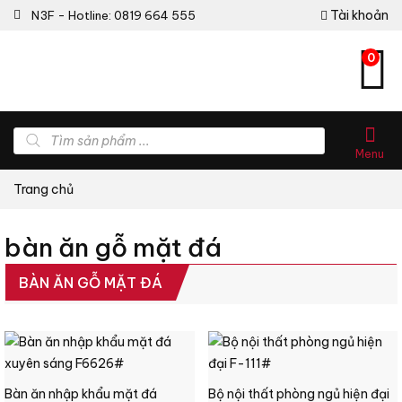
Tài khoản
N3F - Hotline: 0819 664 555
0
Tìm
kiếm
Menu
sản
phẩm
Trang chủ
bàn ăn gỗ mặt đá
BÀN ĂN GỖ MẶT ĐÁ
Bàn ăn nhập khẩu mặt đá
Bộ nội thất phòng ngủ hiện đại