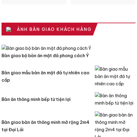
GỐC
HIỆN
GỐC
HI
LÀ:
TẠI
LÀ:
TẠ
51.430.000₫.
LÀ:
65.000.000₫
LÀ
36.000.000₫.
40
ẢNH BÀN GIAO KHÁCH HÀNG
Bàn giao bộ bàn ăn mặt đá phong cách Ý
Bàn giao mẫu bàn ăn mặt đá tự nhiên cao
cấp
Bàn ăn thông minh bếp từ tiện lợi
Bàn giao bàn ăn thông minh mở rộng 2m4
tại Đại Lải