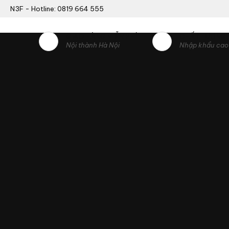
N3F - Hotline: 0819 664 555
GIAO HÀNG MIỄN PHÍ
CHẤT LƯỢNG
Nội thành Hà Nội
Nhập khẩu cao 