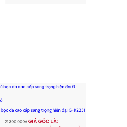
iỏ
 bọc da cao cấp sang trọng hiện đại G-K2231
GIÁ GỐC LÀ:
21.300.000
₫