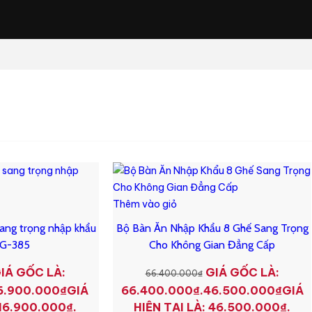
Thêm vào giỏ
ang trọng nhập khẩu
Bộ Bàn Ăn Nhập Khẩu 8 Ghế Sang Trọng
 G-385
Cho Không Gian Đẳng Cấp
IÁ GỐC LÀ:
GIÁ GỐC LÀ:
66.400.000
₫
6.900.000
₫
GIÁ
66.400.000₫.
46.500.000
₫
GIÁ
 16.900.000₫.
HIỆN TẠI LÀ: 46.500.000₫.