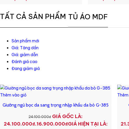
TẤT CẢ SẢN PHẨM
TỦ ÁO MDF
Sản phẩm mới
Giá: Tăng dần
Giá: giảm dẫn
Đánh giá cao
Đang giảm giá
Thêm vào giỏ
Thêm 
Giường ngủ bọc da sang trọng nhập khẩu da bò G-385
GIÁ GỐC LÀ:
24.100.000
₫
24.100.000₫.
16.900.000
₫
GIÁ HIỆN TẠI LÀ:
21.