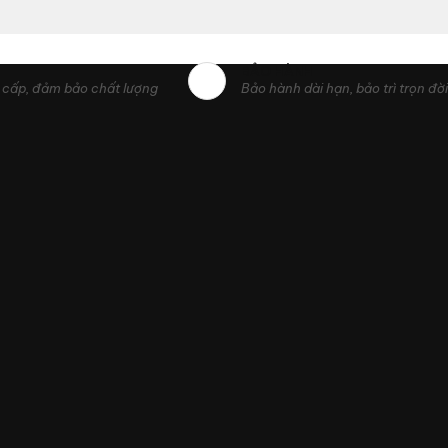
BẢO HÀNH
cấp, đảm bảo chất lượng
Bảo hành dài hạn, bảo trì trọn đời