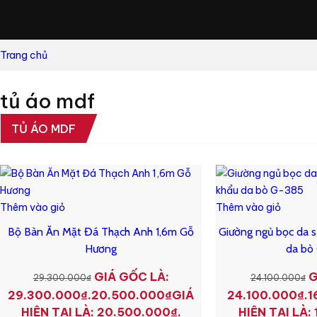
Trang chủ
tủ áo mdf
TỦ ÁO MDF
Thêm vào giỏ
Thêm vào giỏ
Bộ Bàn Ăn Mặt Đá Thạch Anh 1,6m Gỗ
Giường ngủ bọc da s
Hương
da bò
GIÁ GỐC LÀ:
G
29.300.000
₫
24.100.000
₫
29.300.000₫.
20.500.000
₫
GIÁ
24.100.000₫.
1
HIỆN TẠI LÀ: 20.500.000₫.
HIỆN TẠI LÀ: