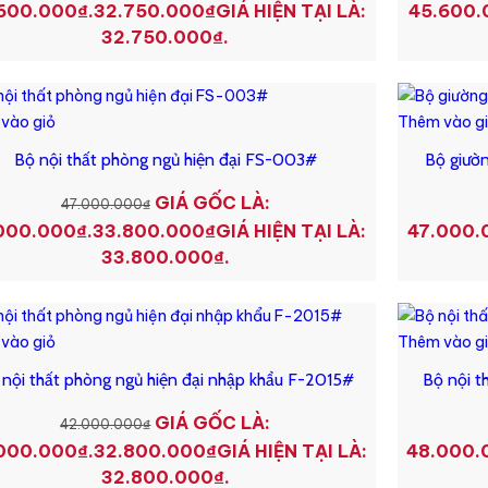
600.000₫.
32.750.000
₫
GIÁ HIỆN TẠI LÀ:
45.600.
32.750.000₫.
vào giỏ
Thêm vào g
Bộ nội thất phòng ngủ hiện đại FS-003#
Bộ giườn
GIÁ GỐC LÀ:
47.000.000
₫
000.000₫.
33.800.000
₫
GIÁ HIỆN TẠI LÀ:
47.000.
33.800.000₫.
vào giỏ
Thêm vào g
 nội thất phòng ngủ hiện đại nhập khẩu F-2015#
Bộ nội t
GIÁ GỐC LÀ:
42.000.000
₫
000.000₫.
32.800.000
₫
GIÁ HIỆN TẠI LÀ:
48.000.
32.800.000₫.