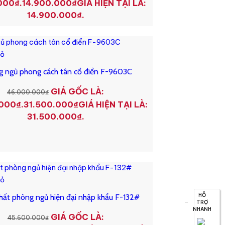
000₫.
14.900.000
₫
GIÁ HIỆN TẠI LÀ:
14.900.000₫.
iỏ
g ngủ phong cách tân cổ điển F-9603C
GIÁ GỐC LÀ:
46.000.000
₫
000₫.
31.500.000
₫
GIÁ HIỆN TẠI LÀ:
31.500.000₫.
iỏ
HỖ
thất phòng ngủ hiện đại nhập khẩu F-132#
TRỢ
NHANH
GIÁ GỐC LÀ:
45.600.000
₫