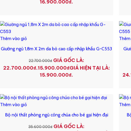
16.900.000₫.
Thêm vào giỏ
Thêm 
Giường ngủ 1,8m X 2m da bò cao cấp nhập khẩu G-C553
Giư
GIÁ GỐC LÀ:
22.700.000
₫
22.700.000₫.
15.900.000
₫
GIÁ HIỆN TẠI LÀ:
15.900.000₫.
24.
Thêm vào giỏ
Thêm 
Bộ nội thất phòng ngủ công chúa cho bé gại hiện đại
Bộ
GIÁ GỐC LÀ:
35.600.000
₫