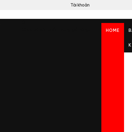
Tài khoản
0
Chưa có sản phẩm trong giỏ hàng.
HOME
B
K