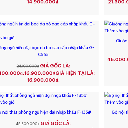
14.900.000₫.
21.300.
Thêm vào g
vào giỏ
Giườn
ờng ngủ hiện đại bọc da bò cao cấp nhập khẩu G-
C555
46.000.
GIÁ GỐC LÀ:
24.100.000
₫
100.000₫.
16.900.000
₫
GIÁ HIỆN TẠI LÀ:
16.900.000₫.
vào giỏ
Thêm vào g
 nội thất phòng ngủ hiện đại nhập khẩu F-135#
Bộ nội 
GIÁ GỐC LÀ:
45.600.000
₫