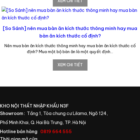
XEM CHI TIẾT
[So Sánh] nên mua bàn ăn kích thước thông minh hay mua
bàn ăn kích thước cố định?
Nên mua bàn ăn kích thước thông minh hay mua bàn ăn kích thước cố
định? Mua một bộ bàn ăn là một quyết định…
XEM CHI TIẾT
KHO NỘI THẤT NHẬP KHẨU N3F
Showroom
: Tầng 1, Tòa chung cư Lilama, Ngõ 124,
Phố Minh Khai, Q. Hai Bà Trưng, TP. Hà Nội
Hotline bán hàng
:
0819 664 555
Thời gian mở cửa