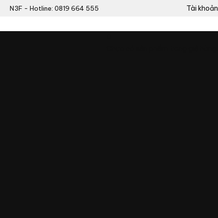
Tài khoản
N3F - Hotline: 0819 664 555
0
Chưa có sản phẩm trong giỏ hàng.