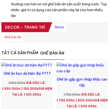
thường cao hơn so với ghế bàn ăn sản xuất trong nước. Tuy
nhiên, giá trị sử dụng của sản phẩm này lại cao hơn nhiều
lần.
DECOR - TRANG TRÍ
Decor
Ghế bàn ăn
TẤT CẢ SẢN PHẨM
GHẾ BÀN ĂN
Ghế ăn bọc da hiện đại FYT7
Ghế ăn gấp gọn nhập khẩu cao
1.550.000
₫
GIÁ GỐC LÀ:
cấp
1.550.000₫.
1.100.000
₫
GIÁ HIỆN
TẠI LÀ: 1.100.000₫.
1.750.000
₫
GIÁ GỐC LÀ:
1.750.000₫.
1.500.000
₫
GIÁ HIỆN
TẠI LÀ: 1.500.000₫.