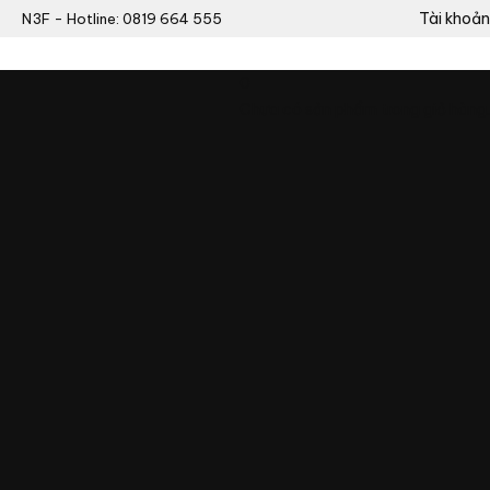
Tài khoản
N3F - Hotline: 0819 664 555
0
Chưa có sản phẩm trong giỏ hàng.