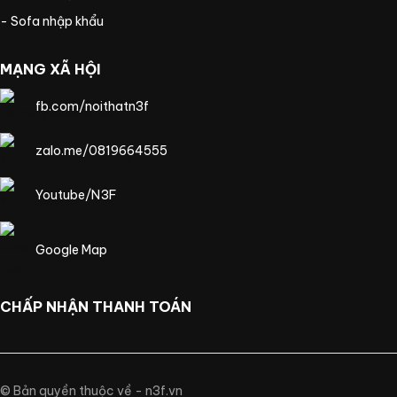
- Sofa nhập khẩu
MẠNG XÃ HỘI
fb.com/noithatn3f
zalo.me/0819664555
Youtube/N3F
Google Map
CHẤP NHẬN THANH TOÁN
© Bản quyền thuộc về - n3f.vn