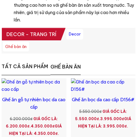
thường cao hơn so với ghế bàn ăn sản xuất trong nước. Tuy
nhiên, giá trị sử dụng của sản phẩm này lại cao hơn nhiều
lần.
DECOR - TRANG TRÍ
Decor
Ghế bàn ăn
TẤT CẢ SẢN PHẨM
GHẾ BÀN ĂN
Ghế ăn gỗ tự nhiên bọc da cao
Ghế ăn bọc da cao cấp D156#
cấp
5.550.000
₫
GIÁ GỐC LÀ:
6.200.000
₫
GIÁ GỐC LÀ:
5.550.000₫.
3.995.000
₫
GIÁ
6.200.000₫.
4.350.000
₫
GIÁ
HIỆN TẠI LÀ: 3.995.000₫.
HIỆN TẠI LÀ: 4.350.000₫.