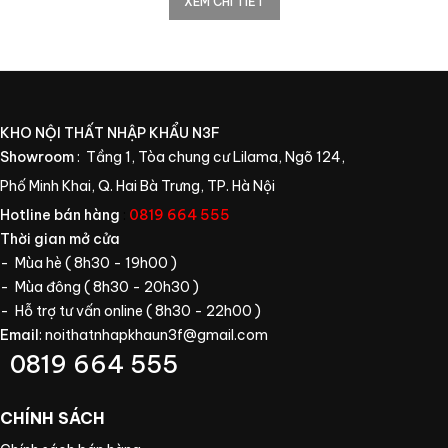
XEM CHI TIẾT
KHO NỘI THẤT NHẬP KHẨU N3F
Showroom
: Tầng 1, Tòa chung cư Lilama, Ngõ 124,
Phố Minh Khai, Q. Hai Bà Trưng, TP. Hà Nội
Hotline bán hàng
:
0819 664 555
Thời gian mở cửa
- Mùa hè ( 8h30 - 19h00 )
- Mùa đông ( 8h30 - 20h30 )
- Hỗ trợ tư vấn online ( 8h30 - 22h00 )
Email
:
noithatnhapkhaun3f@gmail.com
0819 664 555
CHÍNH SÁCH