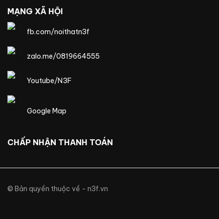
MẠNG XÃ HỘI
fb.com/noithatn3f
zalo.me/0819664555
Youtube/N3F
Google Map
CHẤP NHẬN THANH TOÁN
© Bản quyền thuộc về - n3f.vn