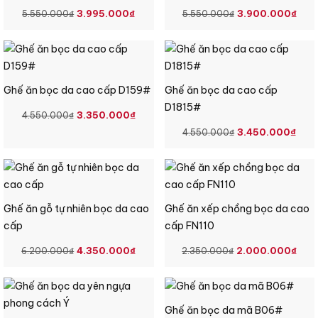
GIÁ
GIÁ
GIÁ
GIÁ
3.995.000
₫
3.900.000
₫
5.550.000
₫
5.550.000
₫
GỐC
HIỆN
GỐC
HIỆ
LÀ:
TẠI
LÀ:
TẠI
5.550.000₫.
LÀ:
5.550.000₫.
LÀ:
3.995.000₫.
3.9
Ghế ăn bọc da cao cấp D159#
Ghế ăn bọc da cao cấp
D1815#
GIÁ
GIÁ
3.350.000
₫
4.550.000
₫
GỐC
HIỆN
GIÁ
GIÁ
3.450.000
₫
4.550.000
₫
LÀ:
TẠI
GỐC
HIỆ
4.550.000₫.
LÀ:
LÀ:
TẠI
3.350.000₫.
4.550.000₫.
LÀ:
3.4
Ghế ăn gỗ tự nhiên bọc da cao
Ghế ăn xếp chồng bọc da cao
cấp
cấp FN110
GIÁ
GIÁ
GIÁ
GI
4.350.000
₫
2.000.000
₫
6.200.000
₫
2.350.000
₫
GỐC
HIỆN
GỐC
HIỆ
LÀ:
TẠI
LÀ:
TẠI
6.200.000₫.
LÀ:
2.350.000₫.
LÀ:
Ghế ăn bọc da mã B06#
4.350.000₫.
2.0