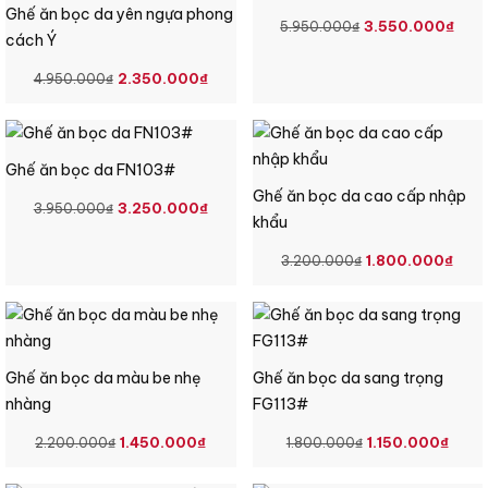
Ghế ăn bọc da yên ngựa phong
GIÁ
GIÁ
3.550.000
₫
5.950.000
₫
cách Ý
GỐC
HIỆ
GIÁ
GIÁ
LÀ:
TẠI
2.350.000
₫
4.950.000
₫
GỐC
HIỆN
5.950.000₫.
LÀ:
LÀ:
TẠI
3.5
4.950.000₫.
LÀ:
Ghế ăn bọc da FN103#
2.350.000₫.
Ghế ăn bọc da cao cấp nhập
GIÁ
GIÁ
3.250.000
₫
3.950.000
₫
khẩu
GỐC
HIỆN
LÀ:
TẠI
GIÁ
GIÁ
1.800.000
₫
3.200.000
₫
3.950.000₫.
LÀ:
GỐC
HIỆ
3.250.000₫.
LÀ:
TẠI
3.200.000₫.
LÀ:
1.8
Ghế ăn bọc da màu be nhẹ
Ghế ăn bọc da sang trọng
nhàng
FG113#
GIÁ
GIÁ
GIÁ
GIÁ
1.450.000
₫
1.150.000
₫
2.200.000
₫
1.800.000
₫
GỐC
HIỆN
GỐC
HIỆ