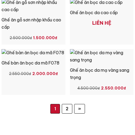
LÀ:
TẠI
LÀ:
TẠI
2.200.000₫.
LÀ:
1.800.000₫.
LÀ:
Ghế ăn bọc da cao cấp
1.450.000₫.
1.15
Ghế ăn gỗ sơn nhập khẩu cao
LIÊN HỆ
cấp
GIÁ
GIÁ
1.500.000
₫
2.500.000
₫
GỐC
HIỆN
LÀ:
TẠI
2.500.000₫.
LÀ:
Ghế bàn ăn bọc da mã F078
1.500.000₫.
Ghế ăn bọc da mạ vàng sang
GIÁ
GIÁ
2.000.000
₫
2.550.000
₫
trọng
GỐC
HIỆN
LÀ:
TẠI
GIÁ
GIÁ
2.550.000
₫
4.500.000
₫
2.550.000₫.
LÀ:
GỐC
HIỆ
2.000.000₫.
LÀ:
TẠI
1
2
»
4.500.000₫.
LÀ:
2.5