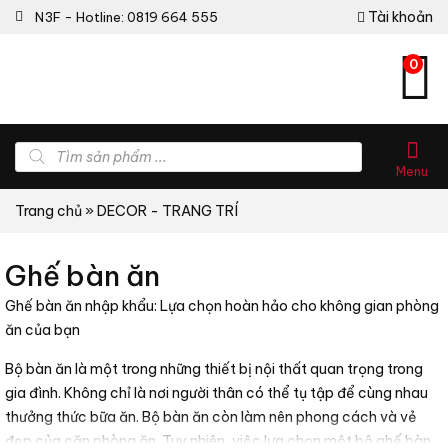
Tài khoản
N3F - Hotline: 0819 664 555
0
Tìm
kiếm
Menu
sản
phẩm
Trang chủ
»
DECOR - TRANG TRÍ
Ghế bàn ăn
Ghế bàn ăn nhập khẩu: Lựa chọn hoàn hảo cho không gian phòng
ăn của bạn
Bộ bàn ăn là một trong những thiết bị nội thất quan trọng trong
gia đình. Không chỉ là nơi người thân có thể tụ tập để cùng nhau
thưởng thức bữa ăn. Bộ bàn ăn còn làm nên phong cách và vẻ
đẹp của căn phòng ăn. Tuy nhiên, việc lựa chọn một bộ ghế bàn