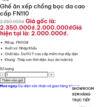
Ghế ăn xếp chồng bọc da cao
cấp FN110
Giá gốc là:
2.350.000
₫
2.350.000₫.
2.000.000
₫
Giá
hiện tại là: 2.000.000₫.
Mã sp : FN110#
Xuất xứ : Nhập Khẩu
Chất liệu : Da PU Ý cao cấp mềm mại dầy dặn
Khung : Thép sơn tĩnh điện, bọc da toàn bộ
Số lượng
Thêm vào giỏ
Mua ngay
Gọi điện xác nhận và giao hàng tận nơi
SHOWROOM
XEM HÀNG
TRỰC TIẾP