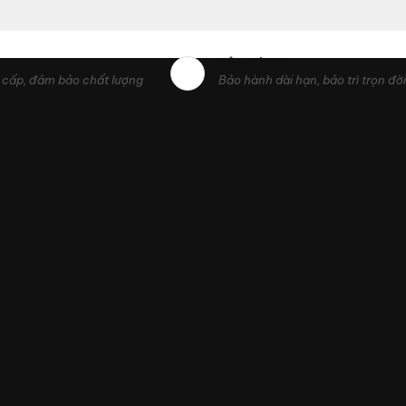
BẢO HÀNH
cấp, đảm bảo chất lượng
Bảo hành dài hạn, bảo trì trọn đời