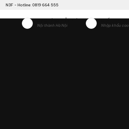
N3F - Hotline: 0819 664 555
GIAO HÀNG MIỄN PHÍ
CHẤT LƯỢNG
Nội thành Hà Nội
Nhập khẩu cao 