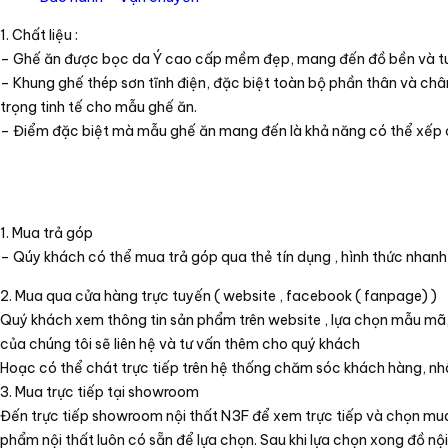
1. Chất liệu :
– Ghế ăn được bọc da Ý cao cấp mềm đẹp, mang đến đồ bền và tu
– Khung ghế thép sơn tĩnh điện, đặc biệt toàn bộ phần thân và 
trọng tinh tế cho mẫu ghế ăn.
– Điểm đặc biệt mà mẫu ghế ăn mang đến là khả năng có thể xếp ch
1. Mua trả góp
– Qúy khách có thể mua trả góp qua thẻ tín dụng , hình thức nhanh c
2. Mua qua cửa hàng trực tuyến ( website , facebook ( fanpage) )
Quý khách xem thông tin sản phẩm trên website , lựa chọn mẫu mã, c
của chúng tôi sẽ liên hệ và tư vấn thêm cho quý khách
Hoạc có thể chát trực tiếp trên hệ thống chăm sóc khách hàng, nhâ
3. Mua trực tiếp tại showroom
Đến trực tiếp showroom nội thất N3F để xem trực tiếp và chọn mua
phẩm nội thất luôn có sẵn để lựa chọn. Sau khi lựa chọn xong đồ nội