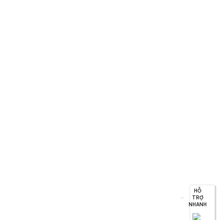
HỖ
TRỢ
NHANH