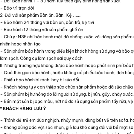
– Da : Bảo hành( 1 – 5 ) năm tuỳ theo quy định hãng sản xuất
– Bảo trì trọn đời
2. Đối với sản phẩm Bàn ăn, Bàn , Kệ , ……
– Bảo hành 24 tháng với bàn ăn, bàn trà, kệ tivi
– Bảo hành 12 tháng với sản phẩm ghế ăn
– Chú ý : N3F chỉ bảo hành mặt đá chống xước với dòng sản phẩm 
nhiên hoạc nhân tạo
– Sản phẩm bảo hành trong điều kiện khách hàng sử dụng và bảo 
làm sạch. Công cụ làm sạch sai quy cách
II : Những trường hợp không được bảo hành hoặc phát sinh phí bảo 
– Quá thời gian bảo hành, hoặc không có phiếu bảo hành, đơn hàng
– Phiếu bảo hành bị rách, hay bị sửa đổi .
– Khách hàng tự ý can thiệp sửa chữa sản phẩm hoặc đã sửa chữa 
– Sản phẩm bị hư hỏng do lỗi người sử dụng, bị nún, gẫy, chày xướ
– Bền mặt sản bị bạc màu, nứt nổ do sử dụng sản phẩm tẩy rửa, vệ
*
KHÁCH HÀNG LƯU Ý
– Tránh để trẻ em đùa nghịch, nhảy mạnh, dùng bút vẽ trên sofa, h
– Không dùng các vật sắc nhọn, giẻ lau khô cứng đối với bề mặt so