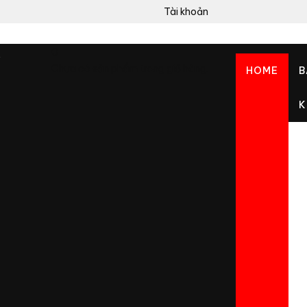
Tài khoản
0
Chưa có sản phẩm trong giỏ hàng.
HOME
B
K