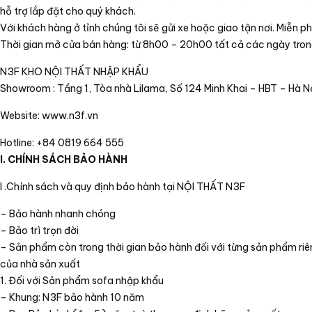
hỗ trợ lắp đặt cho quý khách.
Với khách hàng ở tỉnh chúng tôi sẽ gửi xe hoặc giao tận nơi. Miễn p
Thời gian mở cửa bán hàng: từ 8h00 – 20h00 tất cả các ngày tron
N3F KHO NỘI THẤT NHẬP KHẨU
Showroom : Tầng 1, Tòa nhà Lilama, Số 124 Minh Khai – HBT – Hà N
Website: www.n3f.vn
Hotline: +84 0819 664 555
I. CHÍNH SÁCH BẢO HÀNH
I .Chính sách và quy định bảo hành tại NỘI THẤT N3F
– Bảo hành nhanh chóng
– Bảo trì trọn đời
– Sản phẩm còn trong thời gian bảo hành đối với từng sản phẩm riêng
của nhà sản xuất
1. Đối với Sản phẩm sofa nhập khẩu
– Khung: N3F bảo hành 10 năm