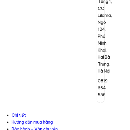
Tầng 1,
CC
Lilama,
Ngõ
124,
Phố
Minh
Khai,
Hai Bà
Trưng,
Hà Nội
0819
664
555
Chi tiết
Hướng dẫn mua hàng
Bảo hành – Vận chuyển