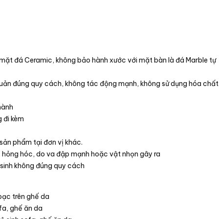
mặt đá Ceramic, không bảo hành xước với mặt bàn là đá Marble tự
quản đúng quy cách, không tác động mạnh, không sử dụng hóa chất
hành
 đi kèm
sản phẩm tại đơn vị khác.
c, hỏng hóc, do va đập mạnh hoặc vật nhọn gây ra
 sinh không đúng quy cách
oạc trên ghế da
fa, ghế ăn da